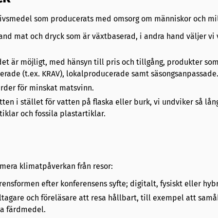
 livsmedel som producerats med omsorg om människor och mil
 hand mat och dryck som är växtbaserad, i andra hand väljer vi
 det är möjligt, med hänsyn till pris och tillgång, produkter som
erade (t.ex. KRAV), lokalproducerade samt säsongsanpassade
ärder för minskat matsvinn.
ten i stället för vatten på flaska eller burk, vi undviker så lån
iklar och fossila plastartiklar.
nimera klimatpåverkan från resor:
ensformen efter konferensens syfte; digitalt, fysiskt eller hybr
tagare och föreläsare att resa hållbart, till exempel att sam
va färdmedel.