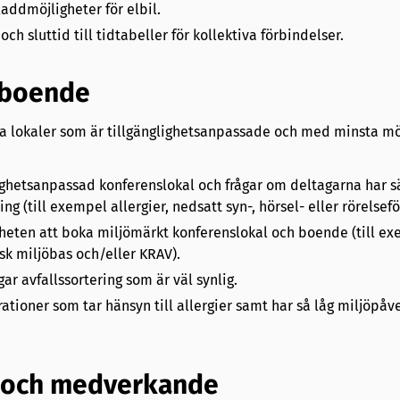
addmöjligheter för elbil.
och sluttid till tidtabeller för kollektiva förbindelser.
 boende
ttja lokaler som är tillgänglighetsanpassade och med minsta mö
glighetsanpassad konferenslokal och frågar om deltagarna har s
g (till exempel allergier, nedsatt syn-, hörsel- eller rörelsef
igheten att boka miljömärkt konferenslokal och boende (till e
sk miljöbas och/eller KRAV).
gar avfallssortering som är väl synlig.
ationer som tar hänsyn till allergier samt har så låg miljöpå
 och medverkande