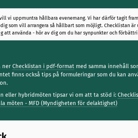
ill vi uppmuntra hållbara evenemang. Vi har därför tagit fra
 dig som vill arrangera så hållbart som möjligt. Checklistan är
lig att använda - hör av dig om du har synpunkter och förbättri
a ner
Checklistan i pdf-format
med samma innehåll so
tet finns också tips på formuleringar som du kan anv
on.
n eller hybridmöten tipsar vi om att ta stöd i:
Checklis
itala möten - MFD (Myndigheten för delaktighet)
ck