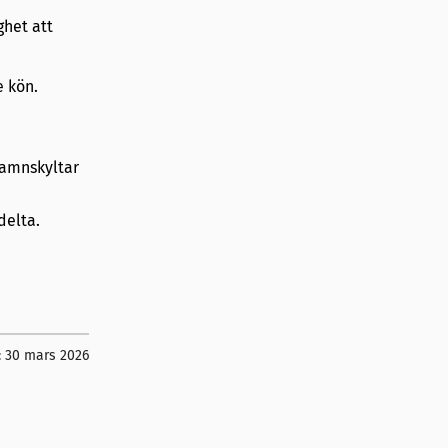
ghet att
e kön.
namnskyltar
delta.
:
30 mars 2026