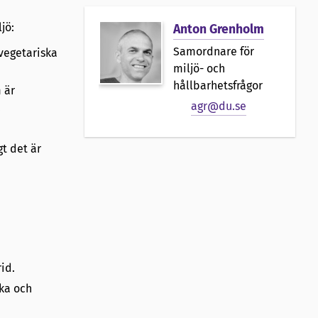
jö:
Anton Grenholm
Samordnare för
 vegetariska
miljö- och
hållbarhetsfrågor
 är
agr@du.se
.
gt det är
id.
åka och