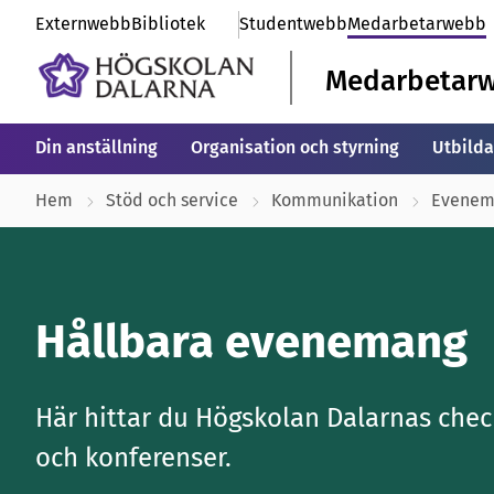
Externwebb
Bibliotek
Studentwebb
Medarbetarwebb
Medarbetar
Din anställning
Organisation och styrning
Utbilda
Hem
Stöd och service
Kommunikation
Evenem
Hållbara evenemang
Här hittar du Högskolan Dalarnas chec
och konferenser.