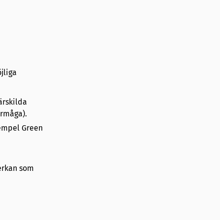
jliga
ärskilda
örmåga).
xempel Green
verkan som