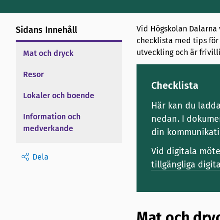
Vid Högskolan Dalarna v
Sidans Innehåll
checklista med tips för
utveckling och är frivil
Mat och dryck
Resor
Checklista
Lokaler och boende
Här kan du ladd
Information och
nedan. I dokumen
medverkande
din kommunikati
Vid digitala möte
Dela
tillgängliga dig
Mat och dry