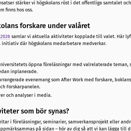
ser stärker vi högskolans röst i det offentliga samtalet och
 finns hos oss.
olans forskare under valåret
l2026
samlar vi aktuella aktiviteter kopplade till valet. Här ly
a initiativ där högskolans medarbetare medverkar.
niversitetets öppna föreläsningar med valrelaterade teman, s
redan inplanerade.
arrangerade evenemang som After Work med forskare, boklan
och Forskarpanelen.
r och analyser i media.
iviteter som bör synas?
ltar i föreläsningar, seminarier, samverkansprojekt eller and
pmärksammas på sidan – hör av dig så att vi kan lägga till 