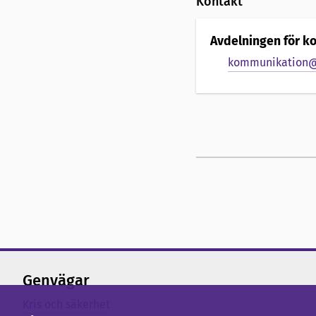
Kontakt
Avdelningen för 
kommunikation@
Genvägar
Kris och säkerhet