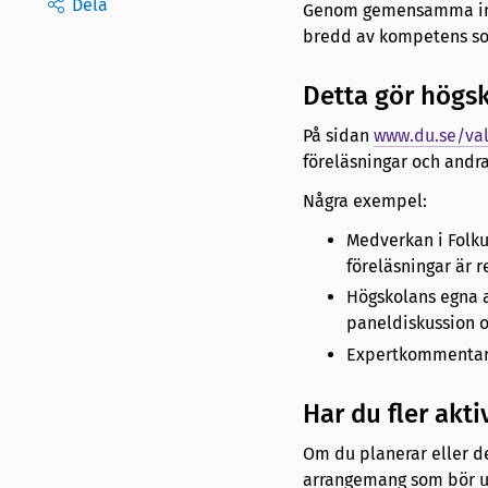
Dela
Genom gemensamma insat
bredd av kompetens som
Detta gör högsk
På sidan
www.du.se/va
föreläsningar och andr
Några exempel:
Medverkan i Folku
föreläsningar är 
Högskolans egna 
paneldiskussion 
Expertkommentare
Har du fler akt
Om du planerar eller de
arrangemang som bör up