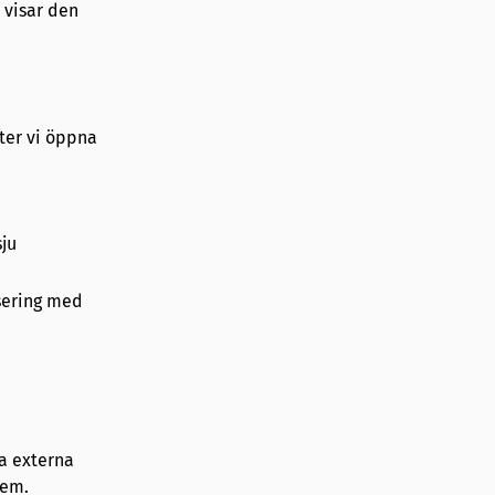
 visar den
fter vi öppna
ju
sering med
ra externa
dem.