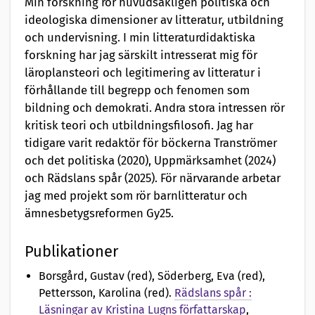
Min forskning rör huvudsakligen politiska och
ideologiska dimensioner av litteratur, utbildning
och undervisning. I min litteraturdidaktiska
forskning har jag särskilt intresserat mig för
läroplansteori och legitimering av litteratur i
förhållande till begrepp och fenomen som
bildning och demokrati. Andra stora intressen rör
kritisk teori och utbildningsfilosofi. Jag har
tidigare varit redaktör för böckerna Tranströmer
och det politiska (2020), Uppmärksamhet (2024)
och Rädslans spår (2025). För närvarande arbetar
jag med projekt som rör barnlitteratur och
ämnesbetygsreformen Gy25.
Publikationer
Borsgård, Gustav (red), Söderberg, Eva (red),
Pettersson, Karolina (red)
.
Rädslans spår :
Läsningar av Kristina Lugns författarskap
,