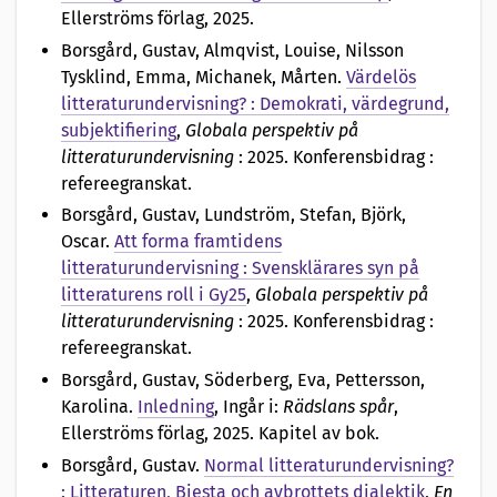
Ellerströms förlag, 2025.
Borsgård, Gustav, Almqvist, Louise, Nilsson
Tysklind, Emma, Michanek, Mårten
.
Värdelös
litteraturundervisning? : Demokrati, värdegrund,
subjektifiering
,
Globala perspektiv på
litteraturundervisning
: 2025. Konferensbidrag :
refereegranskat.
Borsgård, Gustav, Lundström, Stefan, Björk,
Oscar
.
Att forma framtidens
litteraturundervisning : Svensklärares syn på
litteraturens roll i Gy25
,
Globala perspektiv på
litteraturundervisning
: 2025. Konferensbidrag :
refereegranskat.
Borsgård, Gustav, Söderberg, Eva, Pettersson,
Karolina
.
Inledning
, Ingår i:
Rädslans spår
,
Ellerströms förlag, 2025. Kapitel av bok.
Borsgård, Gustav
.
Normal litteraturundervisning?
: Litteraturen, Biesta och avbrottets dialektik
,
En