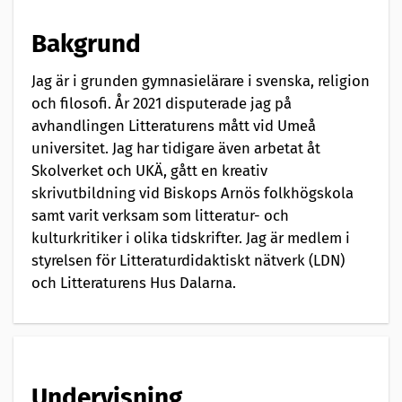
e
n
Bakgrund
t
Jag är i grunden gymnasielärare i svenska, religion
och filosofi. År 2021 disputerade jag på
a
avhandlingen Litteraturens mått vid Umeå
t
universitet. Jag har tidigare även arbetat åt
Skolverket och UKÄ, gått en kreativ
i
skrivutbildning vid Biskops Arnös folkhögskola
o
samt varit verksam som litteratur- och
kulturkritiker i olika tidskrifter. Jag är medlem i
n
styrelsen för Litteraturdidaktiskt nätverk (LDN)
a
och Litteraturens Hus Dalarna.
v
Undervisning