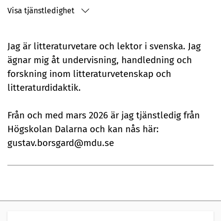
r
Visa tjänstledighet
s
Jag är litteraturvetare och lektor i svenska. Jag
o
ägnar mig åt undervisning, handledning och
n
forskning inom litteraturvetenskap och
litteraturdidaktik.
l
i
Från och med mars 2026 är jag tjänstledig från
g
Högskolan Dalarna och kan nås här:
gustav.borsgard@mdu.se
p
r
e
s