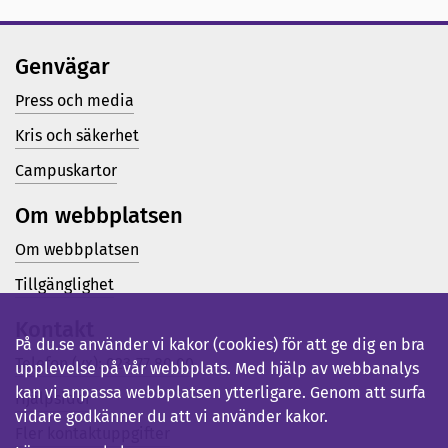
Genvägar
Press och media
Kris och säkerhet
Campuskartor
Om webbplatsen
Om webbplatsen
Tillgänglighet
Kontakt
På du.se använder vi kakor (cookies) för att ge dig en bra
Telefon (vx): 023-77 80 00
upplevelse på vår webbplats. Med hjälp av webbanalys
kan vi anpassa webbplatsen ytterligare. Genom att surfa
Hjälpsidor
vidare godkänner du att vi använder kakor.
Fler kontaktuppgifter