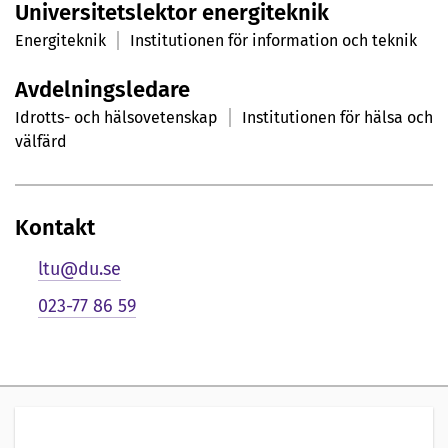
Universitetslektor energiteknik
r
Energiteknik
Institutionen för information och teknik
s
Avdelningsledare
o
Idrotts- och hälsovetenskap
Institutionen för hälsa och
n
välfärd
l
i
Kontakt
g
ltu@du.se
p
023-77 86 59
r
e
s