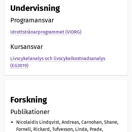
e
Undervisning
n
Programansvar
t
Idrottstränarprogrammet (VIDRG)
a
Kursansvar
t
i
Livscykelanalys och livscykelkostnadsanalys
(EG3019)
o
n
a
Forskning
v
Publikationer
Nicolaidis Lindqvist, Andreas, Carnohan, Shane,
Fornell, Rickard, Tufvesson, Linda, Prade,