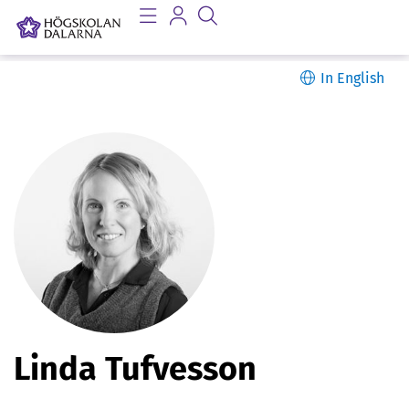
In English
P
Linda Tufvesson
e