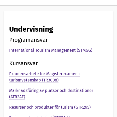
e
n
t
Undervisning
a
Programansvar
t
International Tourism Management (STMGG)
i
o
Kursansvar
n
Examensarbete för Magisterexamen i
turismvetenskap (TR3008)
a
Marknadsföring av platser och destinationer
v
(ATR2AF)
Resurser och produkter för turism (GTR265)