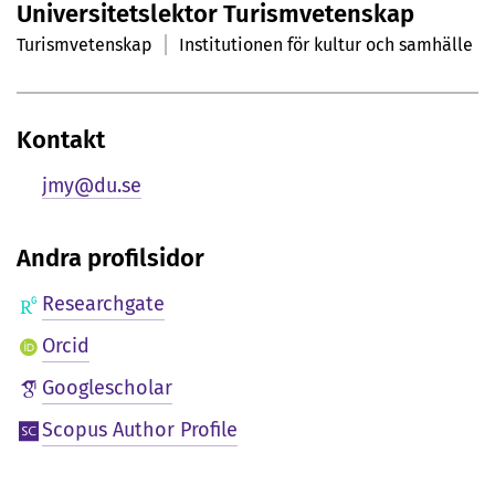
Universitetslektor Turismvetenskap
r
Turismvetenskap
Institutionen för kultur och samhälle
s
o
Kontakt
n
jmy@du.se
l
i
Andra profilsidor
g
Researchgate
p
Orcid
r
Googlescholar
e
Scopus Author Profile
s