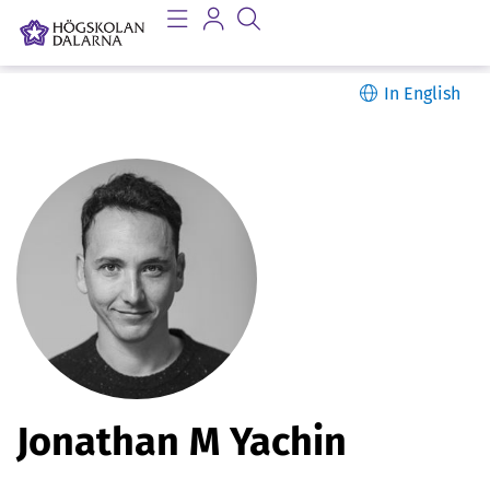
In English
P
Jonathan M Yachin
e