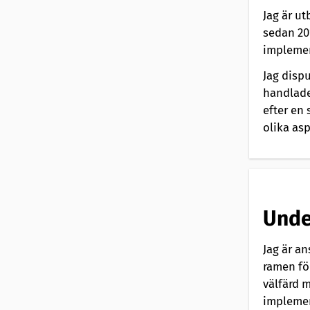
t
Jag är u
sedan 20
a
implemen
Jag disp
t
handlade
i
efter en 
olika asp
o
n
a
Unde
v
Jag är a
ramen fö
välfärd 
implemen