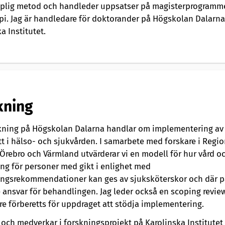
plig metod och handleder uppsatser på magisterprogramme
api. Jag är handledare för doktorander på Högskolan Dalarn
a Institutet.
kning
kning på Högskolan Dalarna handlar om implementering av
t i hälso- och sjukvården. I samarbete med forskare i Regio
 Örebro och Värmland utvärderar vi en modell för hur vård o
ng för personer med gikt i enlighet med
ngsrekommendationer kan ges av sjuksköterskor och där p
e ansvar för behandlingen. Jag leder också en scoping revi
are förberetts för uppdraget att stödja implementering.
 och medverkar i forskningsprojekt på Karolinska Institute