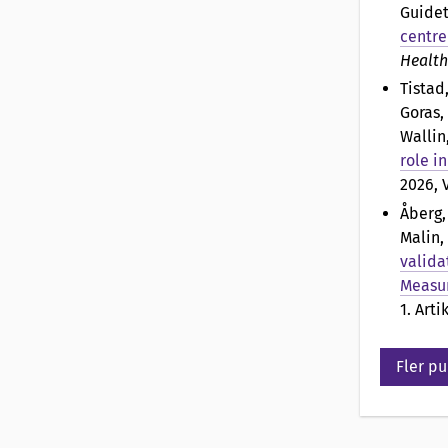
Guidet
centre
Health
Tistad
Goras,
Wallin
role i
2026, V
Åberg,
Malin,
valida
Measu
1. Arti
Fler pu