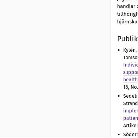
handlar 
tillhörig
hjärnska
Publik
Kylén,
Tomson
Indivi
suppor
health
16, No.
Sedeli
Strande
implem
patien
Artike
Söderh