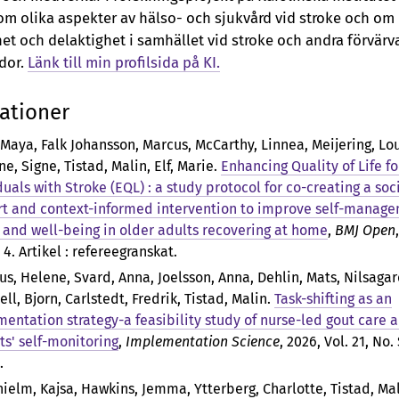
om olika aspekter av hälso- och sjukvård vid stroke och om
het och delaktighet i samhället vid stroke och andra förvär
dor.
Länk till min profilsida på KI.
ationer
 Maya, Falk Johansson, Marcus, McCarthy, Linnea, Meijering, Lou
e, Signe, Tistad, Malin, Elf, Marie
.
Enhancing Quality of Life fo
duals with Stroke (EQL) : a study protocol for co-creating a soc
t and context-informed intervention to improve self-manage
 and well-being in older adults recovering at home
,
BMJ Open
 4. Artikel : refereegranskat.
us, Helene, Svard, Anna, Joelsson, Anna, Dehlin, Mats, Nilsagar
ll, Bjorn, Carlstedt, Fredrik, Tistad, Malin
.
Task-shifting as an
entation strategy-a feasibility study of nurse-led gout care 
ts' self-monitoring
,
Implementation Science
, 2026, Vol. 21, No.
l.
ielm, Kajsa, Hawkins, Jemma, Ytterberg, Charlotte, Tistad, Mal