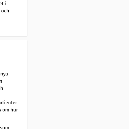
t i
a och
 nya
n
ch
atienter
ew om hur
t som