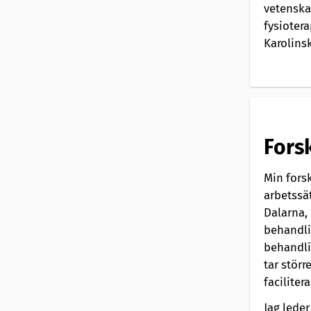
vetenska
fysioter
Karolinsk
Fors
Min fors
arbetssät
Dalarna,
behandli
behandli
tar störr
faciliter
Jag leder