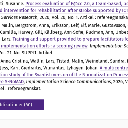
ti, Susanne
.
Process evaluation of F@ce 2.0, a team-based, p
d intervention for rehabilitation after stroke supported by ICT
 Services Research
, 2026, Vol. 26, No. 1. Artikel : refereegransk
, Malin, Bergstrom, Anna, Eriksson, Leif, Elf, Marie, Gustavsson,
 Camilla, Harvey, Gill, Källberg, Ann-Sofie, Rudman, Ann, Unbec
, Lars
.
Training and support provided to prepare facilitators fo
n implementation efforts : a scoping review
,
Implementation Sc
ol. 21, No. SUPPL1. Artikel.
 Anna Cristina, Wallin, Lars, Tistad, Malin, Weineland, Sandra, 
 Jess, Kari, Giedraitis, Vilmantas, Lyhagen, Johan
.
A multicentre
tion study of the Swedish version of the Normalization Proces
re S-NoMAD
,
Implementation Science Communications
, 2026, V
kel : refereegranskat.
blikationer (60)