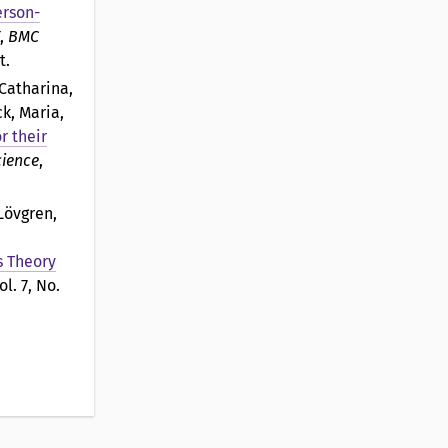
erson-
,
BMC
at.
 Catharina,
k, Maria,
r their
ience
,
Lövgren,
s Theory
ol. 7, No.