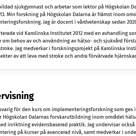
tbildad sjukgymnast och arbetar som lektor på Högskolan D
13. Min forskning på Högskolan Dalarna är främst inom omr
teringsforskning. Jag är docent i vårdvetenskap sedan 2020
uterade vid Karolinska Institutet 2012 med en avhandling s
 om behov av och användning av hälso- och sjukvård första
stroke. Jag medverkar i forskningsprojekt på Karolinska Inst
ekter av att leva med stroke och andra förvärvade hjärnska
rvisning
nsvarig för den kurs om implementeringsforskning som ges
r Högskolan Dalarnas forskarutbildning inom området häls
med inriktning evidensbaserad praktik. Jag undervisar ocks
tering på kurser på avancerad nivå, samt medverkar i unde