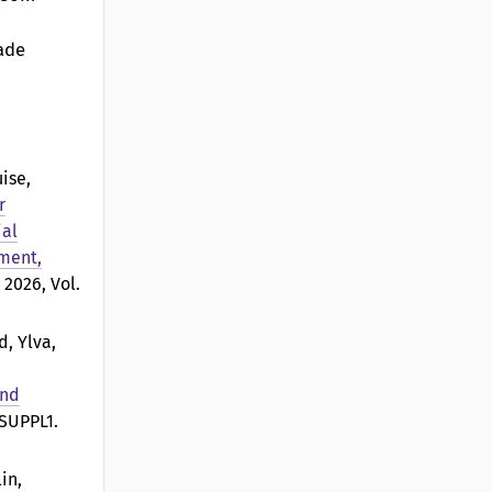
vade
ise,
r
ial
ment,
, 2026, Vol.
d, Ylva,
and
 SUPPL1.
in,