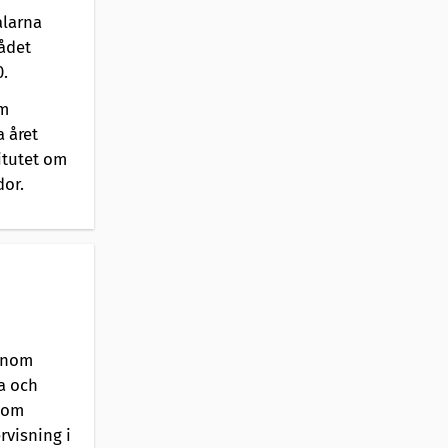
alarna
ådet
.
om
 året
itutet om
dor.
 inom
a och
å om
rvisning i