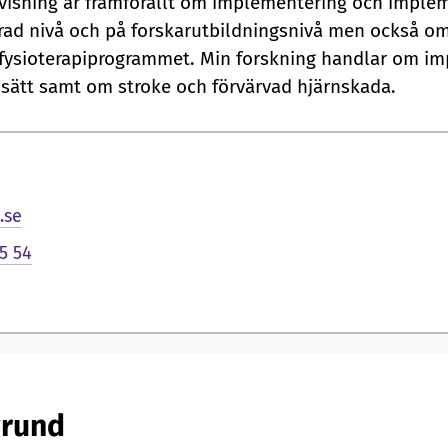
visning är framförallt om implementering och imple
rad nivå och på forskarutbildningsnivå men också om
fysioterapiprogrammet. Min forskning handlar om im
sätt samt om stroke och förvärvad hjärnskada.
.se
5 54
rund