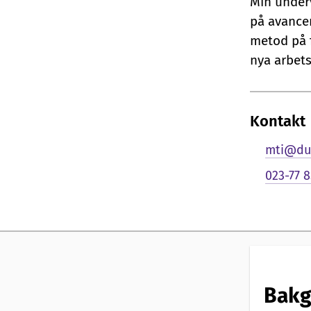
Min under
n
på avance
l
metod på 
nya arbets
i
g
Kontakt
p
mti@du
r
023-77 8
e
s
e
Bakg
n