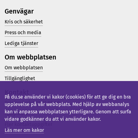
Genvägar
Kris och säkerhet
Press och media
Lediga tjänster
Om webbplatsen
Om webbplatsen
Tillgänglighet
Kontakt
På du.se använder vi kakor (cookies) för att ge dig en bra
Telefon (vx): 023-77 80 00
upplevelse på vår webbplats. Med hjälp av webbanalys
kan vi anpassa webbplatsen ytterligare. Genom att surfa
Hjälpsidor
vidare godkänner du att vi använder kakor.
Fler kontaktuppgifter
Läs mer om kakor