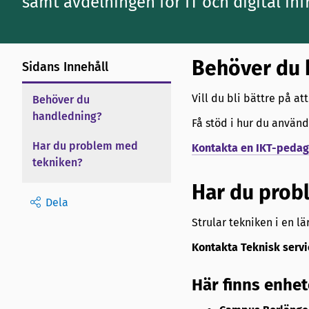
samt avdelningen för IT och digital inf
Behöver du 
Sidans Innehåll
Vill du bli bättre på a
Behöver du
handledning?
Få stöd i hur du använ
Har du problem med
Kontakta en IKT-peda
tekniken?
Har du prob
Dela
Strular tekniken i en lä
Kontakta Teknisk servi
Här finns enhet