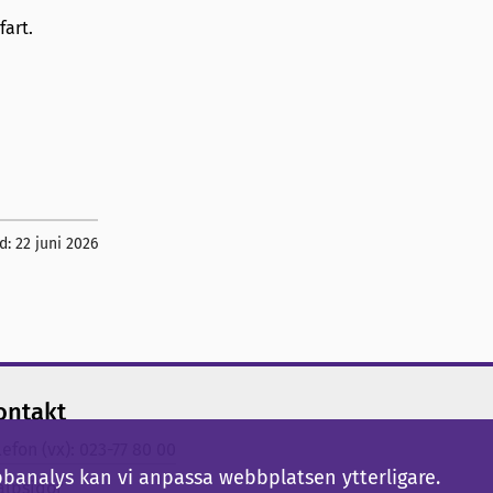
fart.
d:
22 juni 2026
ontakt
lefon (vx): 023-77 80 00
bbanalys kan vi anpassa webbplatsen ytterligare.
älpsidor