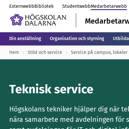
Externwebb
Bibliotek
Studentwebb
Medarbetarwebb
Medarbetar
Din anställning
Organisation och styrning
Utbilda
Hem
Stöd och service
Service på campus, lokaler
Teknisk service
Högskolans tekniker hjälper dig när te
nära samarbete med avdelningen för s