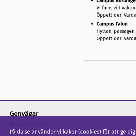
Campus Borlänge
Vi finns vid vakt
Öppettider: Varda
Campus Falun
Hyttan, passagen
Öppettider: Varda
Genvägar
Kris och säkerhet
På du.se använder vi kakor (cookies) för att ge d
Press och media