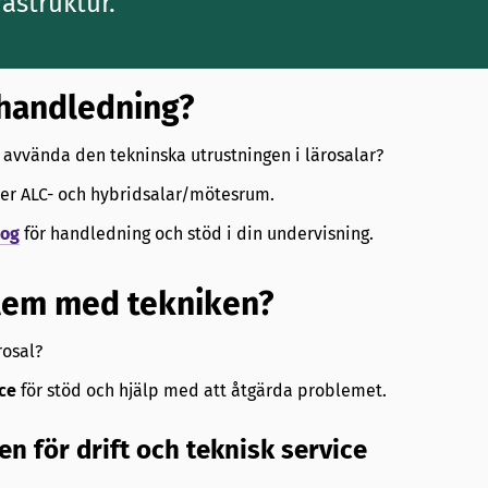
rastruktur.
handledning?
tt avvända den tekninska utrustningen i lärosalar?
der ALC- och hybridsalar/mötesrum.
gog
för handledning och stöd i din undervisning.
lem med tekniken?
rosal?
ce
för stöd och hjälp med att åtgärda problemet.
en för drift och teknisk service