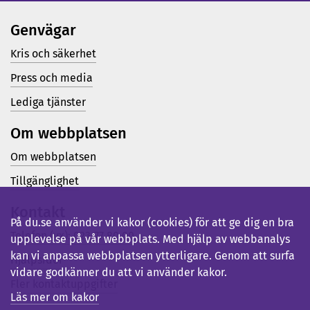
Genvägar
Kris och säkerhet
Press och media
Lediga tjänster
Om webbplatsen
Om webbplatsen
Tillgänglighet
Kontakt
På du.se använder vi kakor (cookies) för att ge dig en bra
Telefon (vx): 023-77 80 00
upplevelse på vår webbplats. Med hjälp av webbanalys
kan vi anpassa webbplatsen ytterligare. Genom att surfa
Hjälpsidor
vidare godkänner du att vi använder kakor.
Fler kontaktuppgifter
Läs mer om kakor