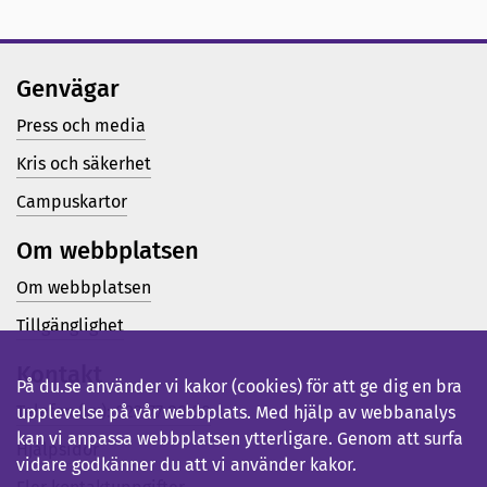
Genvägar
Press och media
Kris och säkerhet
Campuskartor
Om webbplatsen
Om webbplatsen
Tillgänglighet
Kontakt
På du.se använder vi kakor (cookies) för att ge dig en bra
Telefon (vx): 023-77 80 00
upplevelse på vår webbplats. Med hjälp av webbanalys
kan vi anpassa webbplatsen ytterligare. Genom att surfa
Hjälpsidor
vidare godkänner du att vi använder kakor.