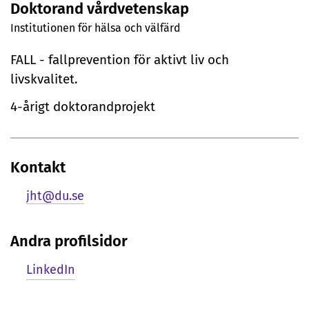
Doktorand vårdvetenskap
r
Institutionen för hälsa och välfärd
s
FALL - fallprevention för aktivt liv och
o
livskvalitet.
n
4-årigt doktorandprojekt
l
i
Kontakt
g
jht@du.se
p
r
Andra profilsidor
e
LinkedIn
s