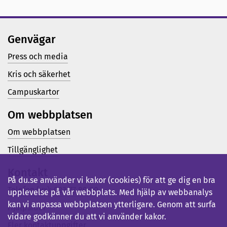
Genvägar
Press och media
Kris och säkerhet
Campuskartor
Om webbplatsen
Om webbplatsen
Tillgänglighet
Kontakt
På du.se använder vi kakor (cookies) för att ge dig en bra
Telefon (vx): 023-77 80 00
upplevelse på vår webbplats. Med hjälp av webbanalys
kan vi anpassa webbplatsen ytterligare. Genom att surfa
Hjälpsidor
vidare godkänner du att vi använder kakor.
Fler kontaktuppgifter