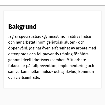
e
n
t
Bakgrund
a
Jag är specialistsjukgymnast inom äldres hälsa
t
och har arbetat inom geriatrisk sluten- och
i
öppenvård. Jag har även erfarenhet av arbete med
osteoporos och fallpreventiv träning för äldre
o
genom ideell idrottsverksamhet. Mitt arbete
n
fokuserar på fallprevention, implementering och
samverkan mellan hälso- och sjukvård, kommun
a
och civilsamhälle.
v