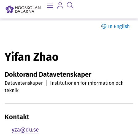
In English
P
Yifan Zhao
e
Doktorand Datavetenskaper
r
Datavetenskaper
Institutionen för information och
s
teknik
o
n
Kontakt
l
yza@du.se