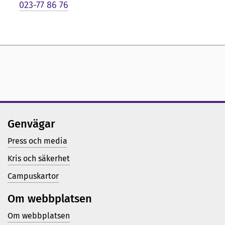
i
023-77 86 76
g
p
r
e
s
e
Genvägar
n
Press och media
t
Kris och säkerhet
a
Campuskartor
t
Om webbplatsen
i
Om webbplatsen