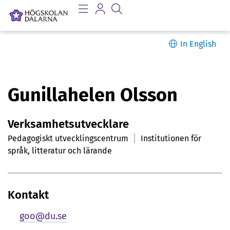
In English
P
Gunillahelen Olsson
e
Verksamhetsutvecklare
r
Pedagogiskt utvecklingscentrum
Institutionen för
s
språk, litteratur och lärande
o
n
Kontakt
l
goo@du.se