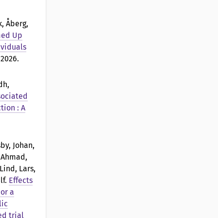
k, Åberg,
med Up
ividuals
 2026.
dh,
sociated
tion : A
sby, Johan,
, Ahmad,
ind, Lars,
lf
.
Effects
or a
lic
d trial