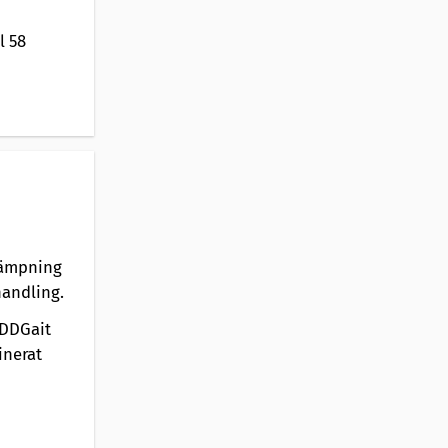
l 58
lämpning
handling.
UDDGait
inerat