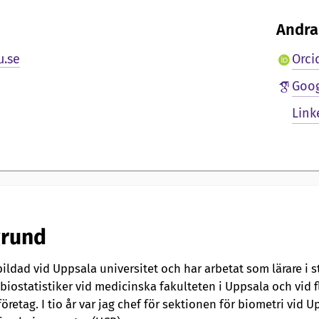
Andra 
.se
Orci
Goog
Link
rund
bildad vid Uppsala universitet och har arbetat som lärare i st
iostatistiker vid medicinska fakulteten i Uppsala och vid fl
öretag. I tio år var jag chef för sektionen för biometri vid U