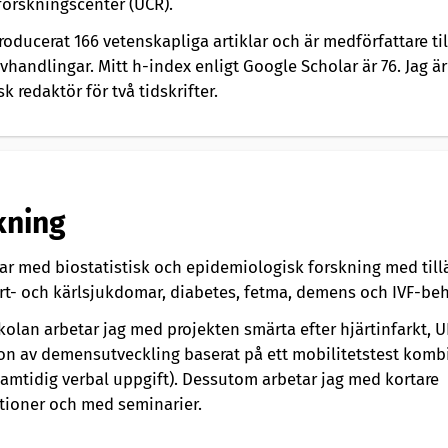
forskningscenter (UCR).
roducerat 166 vetenskapliga artiklar och är medförfattare til
handlingar. Mitt h-index enligt Google Scholar är 76. Jag är
 redaktör för två tidskrifter.
kning
tar med biostatistisk och epidemiologisk forskning med til
rt- och kärlsjukdomar, diabetes, fetma, demens och IVF-be
kolan arbetar jag med projekten smärta efter hjärtinfarkt, 
ion av demensutveckling baserat på ett mobilitetstest komb
amtidig verbal uppgift). Dessutom arbetar jag med kortare
tioner och med seminarier.