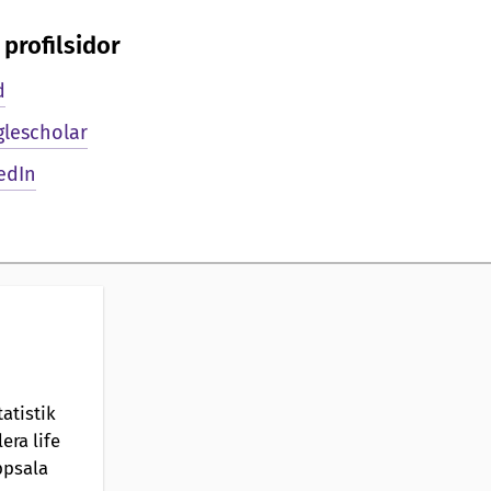
profilsidor
d
lescholar
edIn
atistik
era life
ppsala