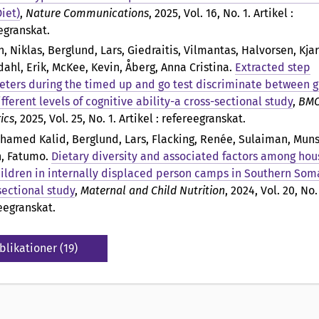
iet)
,
Nature Communications
, 2025, Vol. 16, No. 1. Artikel :
egranskat.
n, Niklas, Berglund, Lars, Giedraitis, Vilmantas, Halvorsen, Kjar
ahl, Erik, McKee, Kevin, Åberg, Anna Cristina
.
Extracted step
ters during the timed up and go test discriminate between 
ifferent levels of cognitive ability-a cross-sectional study
,
BM
ics
, 2025, Vol. 25, No. 1. Artikel : refereegranskat.
ohamed Kalid, Berglund, Lars, Flacking, Renée, Sulaiman, Muns
, Fatumo
.
Dietary diversity and associated factors among ho
ildren in internally displaced person camps in Southern Soma
sectional study
,
Maternal and Child Nutrition
, 2024, Vol. 20, No.
reegranskat.
blikationer (19)