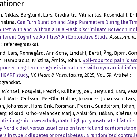
ationer
n, Niklas, Berglund, Lars, Giedraitis, Vilmantas, Rosendahl, Eri
ristina
.
Can Turn Duration and Step Parameters During the Ti
 Test With and Without a Dual-Task Discriminate Between Ind
ifferent Cognitive Abilities? An Explorative Study
,
Assessment
,
l : refereegranskat.
nd, Lars, Rönnegård, Ann-Sofie, Lindahl, Bertil, Äng, Björn, Gor
n, Hambraeus, Kristina, Ärnlöv, Johan
.
Self-reported pain is as
 poorer long-term prognosis in patients with myocardial infarc
HEART study
,
IJC Heart & Vasculature
, 2025, Vol. 59. Artikel :
egranskat.
 Michael, Rosqvist, Fredrik, Kullberg, Joel, Berglund, Lars, Ves
ell, Mats, Carlsson, Per-Ola, Hulthe, Johannes, Johansson, Lars
, Johansson, Hans-Erik, Rorsman, Fredrik, Sundström, Johan, L
rg, Rikard, Orho-Melander, Marju, Ahlström, Håkan, Risérus, U
anti-lipogenic low-carbohydrate high polyunsaturated fat diet 
y Nordic diet versus usual care on liver fat and cardiometabo
ers in type 2 diabetes or prediabetes : a randomized controlle