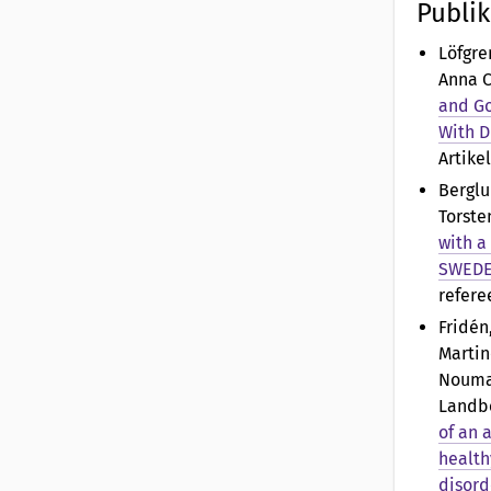
Publik
Löfgre
Anna C
and Go
With D
Artike
Berglu
Torste
with a
SWEDE
refere
Fridén,
Martin
Nouman
Landbe
of an 
health
disord