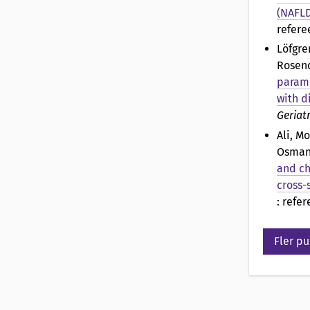
(NAFLD
refere
Löfgre
Rosend
parame
with d
Geriatr
Ali, M
Osman
and ch
cross-
: refe
Fler pu