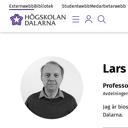
Externwebb
Bibliotek
Studentwebb
Medarbetarwebb
P
Lars
e
Professo
r
Avdelningen
s
Jag är bio
Dalarna.
o