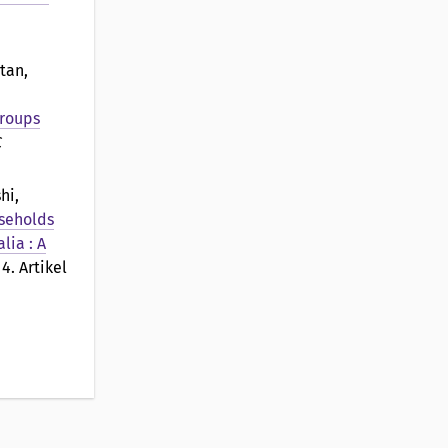
tan,
groups
C
hi,
useholds
lia : A
 4. Artikel