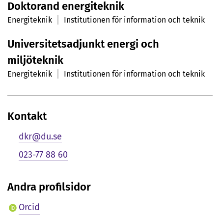
Doktorand energiteknik
r
Energiteknik
Institutionen för information och teknik
s
Universitetsadjunkt energi och
o
miljöteknik
n
Energiteknik
Institutionen för information och teknik
l
i
Kontakt
g
dkr@du.se
p
023-77 88 60
r
e
Andra profilsidor
s
Orcid