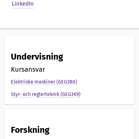
e
LinkedIn
n
t
a
t
Undervisning
i
Kursansvar
o
Elektriska maskiner (GEG3BX)
n
Styr- och reglerteknik (GEG3K9)
a
v
Forskning