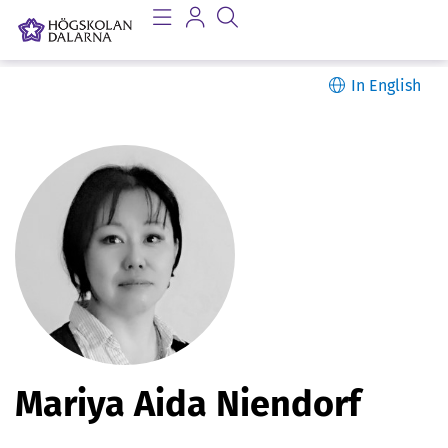
In English
P
Mariya Aida Niendorf
e