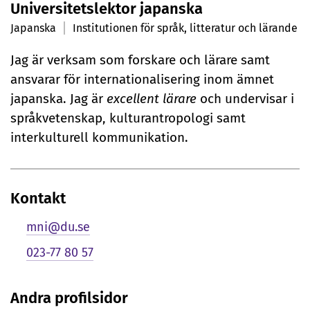
Universitetslektor japanska
r
Japanska
Institutionen för språk, litteratur och lärande
s
Jag är verksam som forskare och lärare samt
o
ansvarar för internationalisering inom ämnet
n
japanska. Jag är
excellent lärare
och undervisar i
språkvetenskap, kulturantropologi samt
l
interkulturell kommunikation.
i
g
Kontakt
p
mni@du.se
r
023-77 80 57
e
s
Andra profilsidor