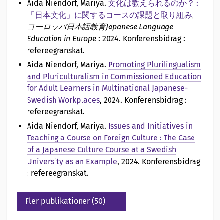
Aida Niendorf, Mariya
.
文化は教えられるのか？ :
「日本文化」に関するコースの課題と取り組み
,
ヨーロッパ日本語教育Japanese Language
Education in Europe
: 2024. Konferensbidrag :
refereegranskat.
Aida Niendorf, Mariya
.
Promoting Plurilingualism
and Pluriculturalism in Commissioned Education
for Adult Learners in Multinational Japanese-
Swedish Workplaces
, 2024. Konferensbidrag :
refereegranskat.
Aida Niendorf, Mariya
.
Issues and Initiatives in
Teaching a Course on Foreign Culture : The Case
of a Japanese Culture Course at a Swedish
University as an Example
, 2024. Konferensbidrag
: refereegranskat.
Fler publikationer (50)