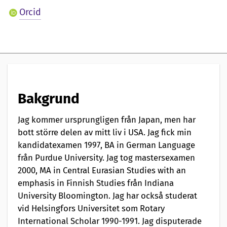
e
Orcid
n
t
a
t
Bakgrund
i
Jag kommer ursprungligen från Japan, men har
o
bott större delen av mitt liv i USA. Jag fick min
n
kandidatexamen 1997, BA in German Language
från Purdue University. Jag tog mastersexamen
a
2000, MA in Central Eurasian Studies with an
v
emphasis in Finnish Studies från Indiana
University Bloomington. Jag har också studerat
vid Helsingfors Universitet som Rotary
International Scholar 1990-1991. Jag disputerade