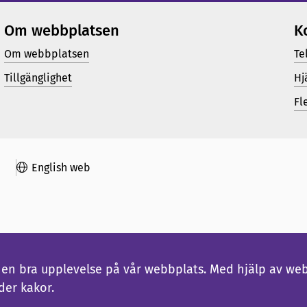
Om webbplatsen
K
Om webbplatsen
Te
Tillgänglighet
Hj
Fl
English web
ig en bra upplevelse på vår webbplats. Med hjälp av we
der kakor.