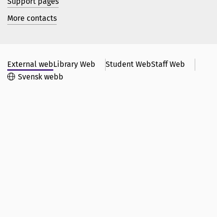
Support pages
More contacts
External web
Library Web
Student Web
Staff Web
Svensk webb