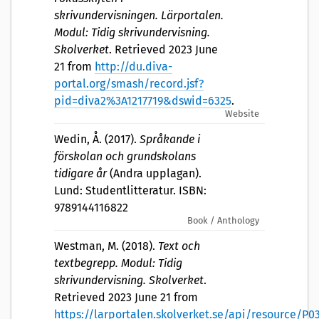
skrivundervisningen. Lärportalen.
Modul: Tidig skrivundervisning.
Skolverket
. Retrieved 2023 June
21 from
http://du.diva-
portal.org/smash/record.jsf?
pid=diva2%3A1217719&dswid=6325
.
Website
Wedin, Å. (2017).
Språkande i
förskolan och grundskolans
tidigare år
(Andra upplagan).
Lund: Studentlitteratur. ISBN:
9789144116822
Book / Anthology
Westman, M. (2018).
Text och
textbegrepp. Modul: Tidig
skrivundervisning. Skolverket
.
Retrieved 2023 June 21 from
https://larportalen.skolverket.se/api/resource/