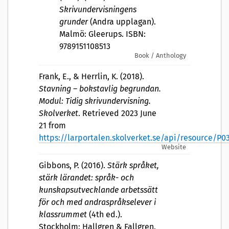
Skrivundervisningens
grunder
(Andra upplagan).
Malmö: Gleerups. ISBN:
9789151108513
Book / Anthology
Frank, E., & Herrlin, K. (2018).
Stavning – bokstavlig begrundan.
Modul: Tidig skrivundervisning.
Skolverket
. Retrieved 2023 June
21 from
https://larportalen.skolverket.se/api/resource/P
Website
Gibbons, P. (2016).
Stärk språket,
stärk lärandet: språk- och
kunskapsutvecklande arbetssätt
för och med andraspråkselever i
klassrummet
(4th ed.).
Stockholm: Hallgren & Fallgren.