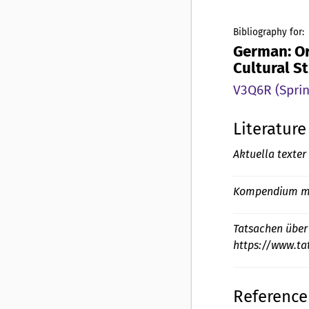
Bibliography for:
German: Or
Cultural S
V3Q6R (Sprin
Literature
Aktuella texter 
Kompendium me
Tatsachen über
https://www.ta
Reference 