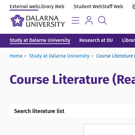
External web
Library Web
Student Web
Staff Web
Study at Dalarna University
Research at DU
Libra
Home
Study at Dalarna University
Course Literature 
Course Literature (Rea
Search literature list