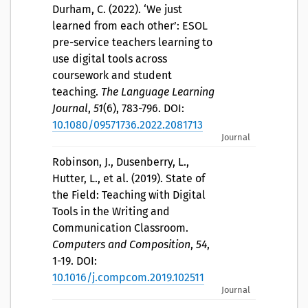
Durham, C. (2022). ‘We just
learned from each other’: ESOL
pre-service teachers learning to
use digital tools across
coursework and student
teaching.
The Language Learning
Journal
,
51
(6), 783-796. DOI:
10.1080/09571736.2022.2081713
Journal
Robinson, J., Dusenberry, L.,
Hutter, L., et al. (2019). State of
the Field: Teaching with Digital
Tools in the Writing and
Communication Classroom.
Computers and Composition
,
54
,
1-19. DOI:
10.1016/j.compcom.2019.102511
Journal