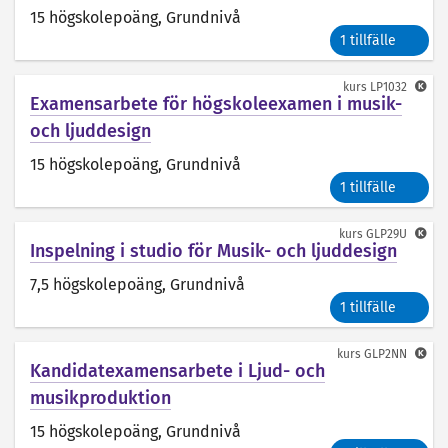
15 högskolepoäng
, Grundnivå
1 tillfälle
kurs
LP1032
Examensarbete för högskoleexamen i musik-
och ljuddesign
15 högskolepoäng
, Grundnivå
1 tillfälle
kurs
GLP29U
Inspelning i studio för Musik- och ljuddesign
7,5 högskolepoäng
, Grundnivå
1 tillfälle
kurs
GLP2NN
Kandidatexamensarbete i Ljud- och
musikproduktion
15 högskolepoäng
, Grundnivå