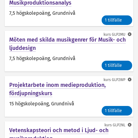
Musikproduktionsanalys
7,5 högskolepoäng
, Grundnivå
1 tillfälle
kurs
GLP2MU
Möten med skilda musikgenrer för Musik- och
ljuddesign
7,5 högskolepoäng
, Grundnivå
1 tillfälle
kurs
GLP2WP
Projektarbete inom medieproduktion,
fördjupningskurs
15 högskolepoäng
, Grundnivå
1 tillfälle
kurs
GLP2NL
Vetenskapsteori och metod i Ljud- och