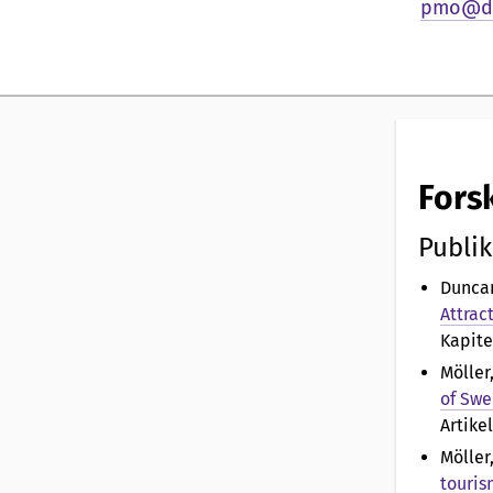
n
pmo@du
l
i
g
Fors
p
Publik
r
Duncan
e
Attrac
Kapite
s
Möller,
of Sw
e
Artikel
Möller
n
touri