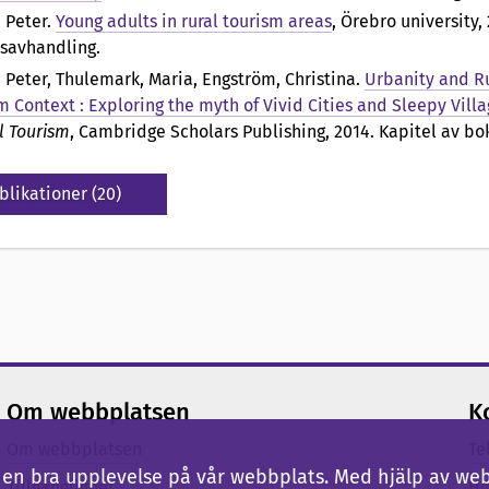
, Peter
.
Young adults in rural tourism areas
, Örebro university,
savhandling.
, Peter, Thulemark, Maria, Engström, Christina
.
Urbanity and Ru
m Context : Exploring the myth of Vivid Cities and Sleepy Villa
l Tourism
, Cambridge Scholars Publishing, 2014. Kapitel av bo
blikationer (20)
Om webbplatsen
K
Om webbplatsen
Te
ig en bra upplevelse på vår webbplats. Med hjälp av we
Tillgänglighet
Hj