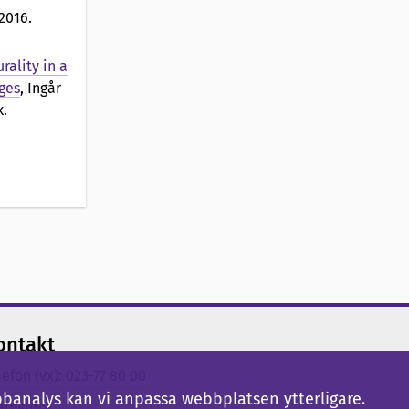
 2016.
rality in a
ges
, Ingår
k.
ontakt
lefon (vx): 023-77 80 00
bbanalys kan vi anpassa webbplatsen ytterligare.
älpsidor