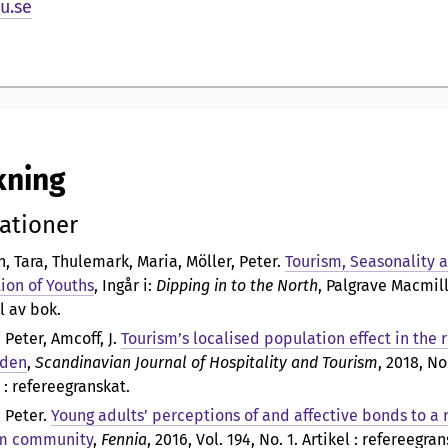
.se
kning
ationer
, Tara, Thulemark, Maria, Möller, Peter
.
Tourism, Seasonality 
tion of Youths
, Ingår i:
Dipping in to the North
, Palgrave Macmill
l av bok.
 Peter, Amcoff, J
.
Tourism’s localised population effect in the r
eden
,
Scandinavian Journal of Hospitality and Tourism
, 2018, No.
 : refereegranskat.
, Peter
.
Young adults’ perceptions of and affective bonds to a r
sm community
,
Fennia
, 2016, Vol. 194, No. 1. Artikel : refereegra