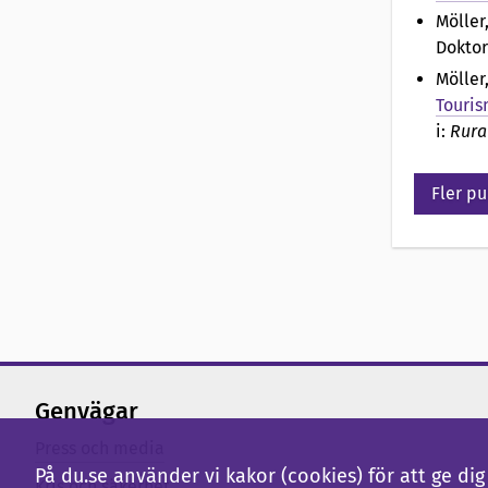
t
Möller
Doktor
a
Möller
Touris
t
i:
Rura
i
Fler pu
o
n
a
v
Genvägar
Press och media
På du.se använder vi kakor (cookies) för att ge d
Kris och säkerhet