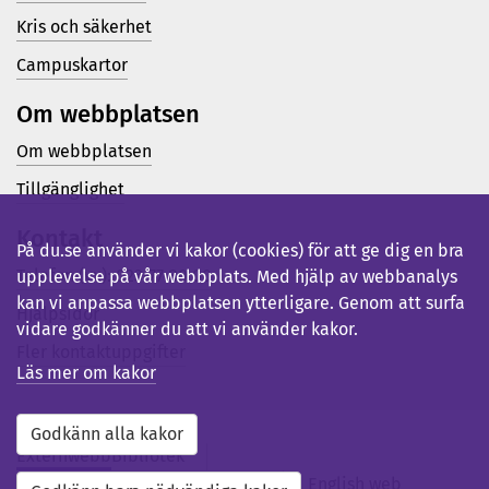
Kris och säkerhet
Campuskartor
Om webbplatsen
Om webbplatsen
Tillgänglighet
Kontakt
På du.se använder vi kakor (cookies) för att ge dig en bra
Telefon (vx): 023-77 80 00
upplevelse på vår webbplats. Med hjälp av webbanalys
kan vi anpassa webbplatsen ytterligare. Genom att surfa
Hjälpsidor
vidare godkänner du att vi använder kakor.
Fler kontaktuppgifter
Läs mer om kakor
Godkänn alla kakor
Externwebb
Bibliotek
Studentwebb
Medarbetarwebb
English web