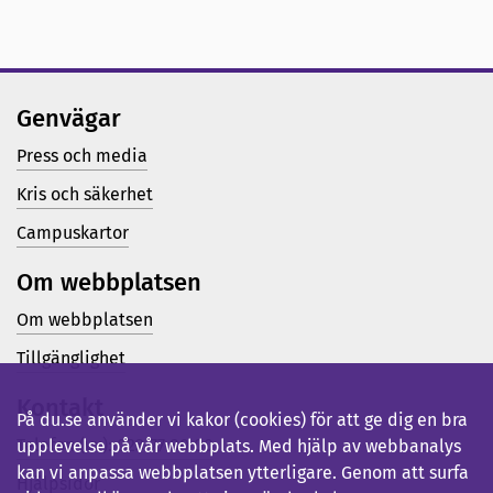
Genvägar
Press och media
Kris och säkerhet
Campuskartor
Om webbplatsen
Om webbplatsen
Tillgänglighet
Kontakt
På du.se använder vi kakor (cookies) för att ge dig en bra
Telefon (vx): 023-77 80 00
upplevelse på vår webbplats. Med hjälp av webbanalys
kan vi anpassa webbplatsen ytterligare. Genom att surfa
Hjälpsidor