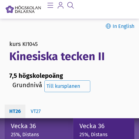
In English
kurs
KI1045
Kinesiska tecken II
7,5 högskolepoäng
Grundnivå
Till kursplanen
HT26
VT27
Vecka 36
Vecka 36
25%, Distans
25%, Distans