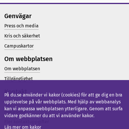
Genvägar
Press och media
Kris och säkerhet
Campuskartor
Om webbplatsen
Om webbplatsen
Tillgänglighet
Kontakt
På du.se använder vi kakor (cookies) för att ge dig en bra
Telefon (vx): 023-77 80 00
upplevelse på vår webbplats. Med hjälp av webbanalys
kan vi anpassa webbplatsen ytterligare. Genom att surfa
Hjälpsidor
vidare godkänner du att vi använder kakor.
Fler kontaktuppgifter
Läs mer om kakor