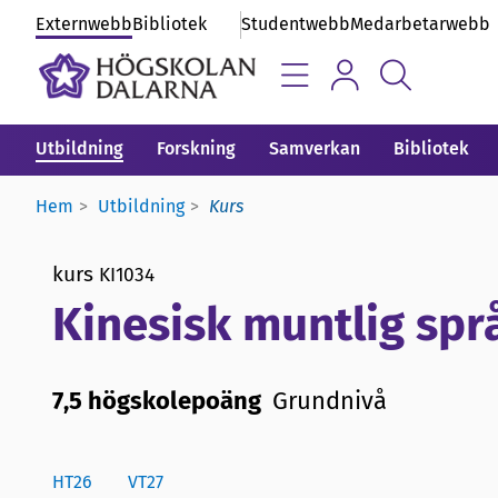
Externwebb
Bibliotek
Studentwebb
Medarbetarwebb
Utbildning
Forskning
Samverkan
Bibliotek
Hem
Utbildning
Kurs
kurs
KI1034
Kinesisk muntlig språ
7,5 högskolepoäng
Grundnivå
HT26
VT27