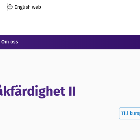
English web
Om oss
kfärdighet II
Till kur