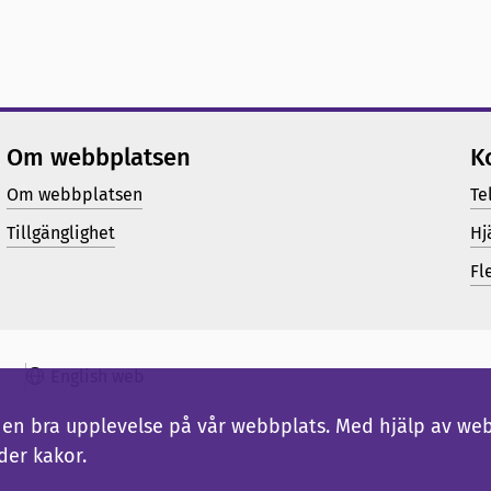
Om webbplatsen
K
Om webbplatsen
Te
Tillgänglighet
Hj
Fl
English web
ig en bra upplevelse på vår webbplats. Med hjälp av we
der kakor.