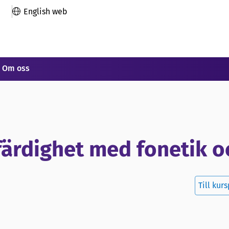
English web
Om oss
färdighet med fonetik o
Till kur