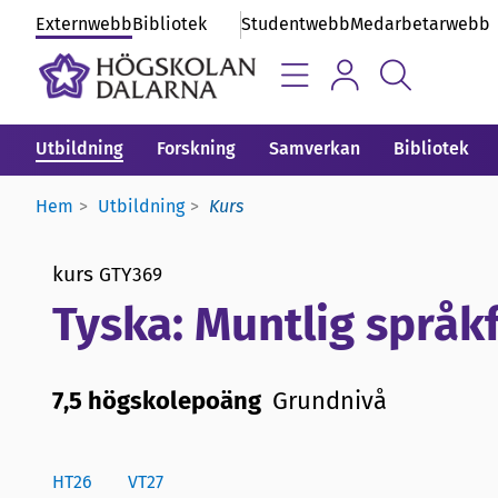
Externwebb
Bibliotek
Studentwebb
Medarbetarwebb
Utbildning
Forskning
Samverkan
Bibliotek
Hem
Utbildning
Kurs
kurs
GTY369
Tyska: Muntlig språk
7,5 högskolepoäng
Grundnivå
HT26
VT27