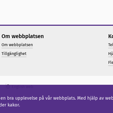
Om webbplatsen
K
Om webbplatsen
Te
Tillgänglighet
Hj
Fl
English web
ig en bra upplevelse på vår webbplats. Med hjälp av we
der kakor.