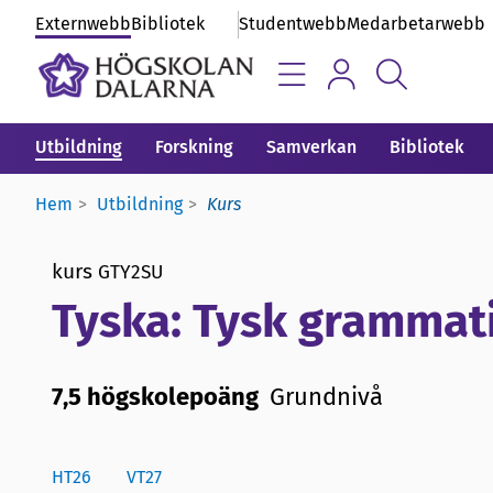
Externwebb
Bibliotek
Studentwebb
Medarbetarwebb
Utbildning
Forskning
Samverkan
Bibliotek
Hem
Utbildning
Kurs
kurs
GTY2SU
Tyska: Tysk grammat
7,5 högskolepoäng
Grundnivå
HT26
VT27