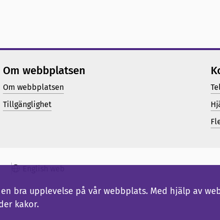
Om webbplatsen
K
Om webbplatsen
Te
Tillgänglighet
Hj
Fl
English web
ig en bra upplevelse på vår webbplats. Med hjälp av we
der kakor.