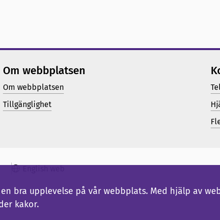
Om webbplatsen
K
Om webbplatsen
Te
Tillgänglighet
Hj
Fl
English web
ig en bra upplevelse på vår webbplats. Med hjälp av we
der kakor.