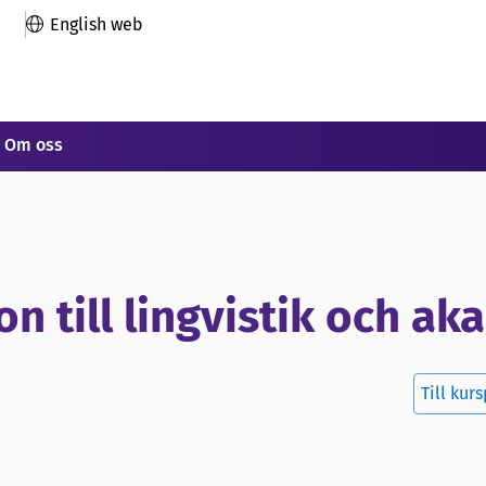
English web
Om oss
ion till lingvistik och 
Till kur