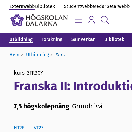
Externwebb
Bibliotek
Studentwebb
Medarbetarwebb
Utbildning
Forskning
Samverkan
Bibliotek
Hem
Utbildning
Kurs
kurs
GFR3CY
Franska II: Introdukt
7,5 högskolepoäng
Grundnivå
HT26
VT27