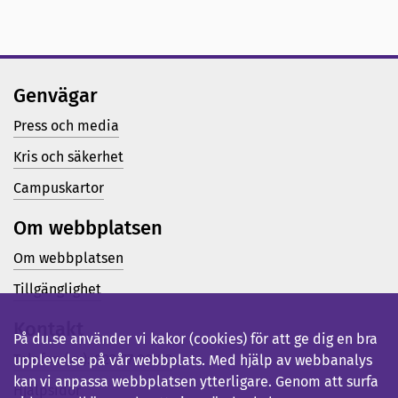
Genvägar
Press och media
Kris och säkerhet
Campuskartor
Om webbplatsen
Om webbplatsen
Tillgänglighet
Kontakt
På du.se använder vi kakor (cookies) för att ge dig en bra
Telefon (vx): 023-77 80 00
upplevelse på vår webbplats. Med hjälp av webbanalys
kan vi anpassa webbplatsen ytterligare. Genom att surfa
Hjälpsidor