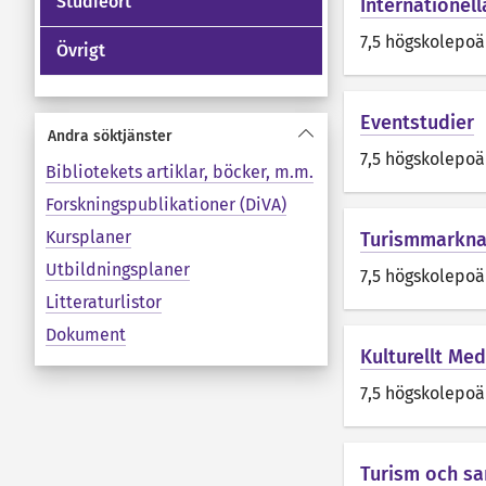
Studieort
Internationel
7,5 högskolepo
Övrigt
Eventstudier
Andra söktjänster
7,5 högskolepo
Bibliotekets artiklar, böcker, m.m.
Forskningspublikationer (DiVA)
Kursplaner
Turismmarkna
Utbildningsplaner
7,5 högskolepo
Litteraturlistor
Dokument
Kulturellt Me
7,5 högskolepo
Turism och sa