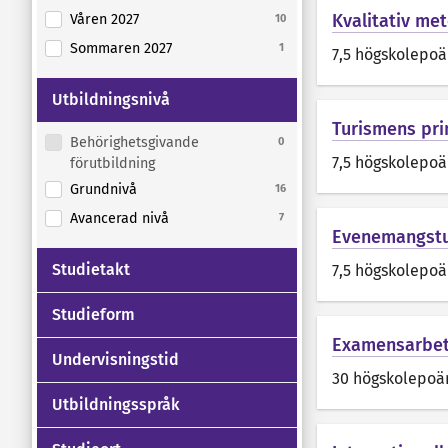
Kvalitativ me
Våren 2027
10
Sommaren 2027
1
7,5 högskolepo
Utbildningsnivå
Turismens pri
Behörighetsgivande
0
7,5 högskolepo
förutbildning
Grundnivå
16
Avancerad nivå
7
Evenemangstur
Studietakt
7,5 högskolepo
Studieform
Examensarbet
Undervisningstid
30 högskolepoä
Utbildningsspråk