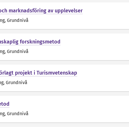
ch marknadsföring av upplevelser
äng
, Grundnivå
nskaplig forskningsmetod
äng
, Grundnivå
rlagt projekt i Turismvetenskap
ng
, Grundnivå
etod
äng
, Grundnivå