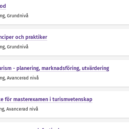
tod
äng
, Grundnivå
nciper och praktiker
äng
, Grundnivå
ism - planering, marknadsföring, utvärdering
äng
, Avancerad nivå
e för masterexamen i turismvetenskap
ng
, Avancerad nivå