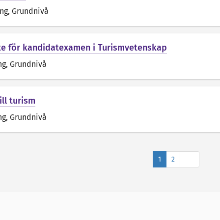
äng
, Grundnivå
e för kandidatexamen i Turismvetenskap
ng
, Grundnivå
ill turism
ng
, Grundnivå
Nästa
1
2