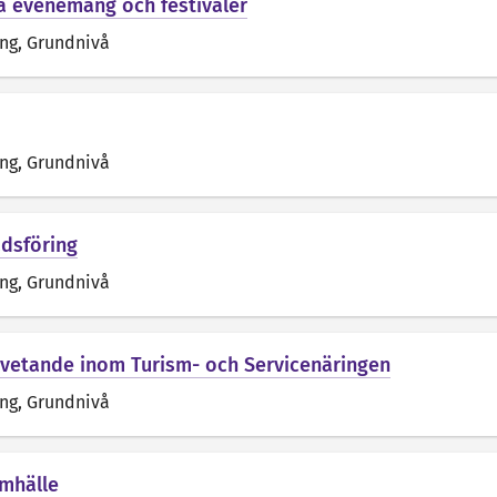
la evenemang och festivaler
äng
, Grundnivå
äng
, Grundnivå
dsföring
äng
, Grundnivå
dvetande inom Turism- och Servicenäringen
äng
, Grundnivå
mhälle