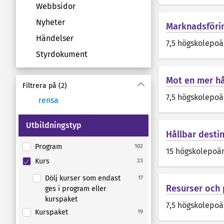
Webbsidor
Nyheter
Marknadsförin
Händelser
7,5 högskolepo
Styrdokument
Mot en mer hå
Filtrera på
(2)
7,5 högskolepo
rensa
Utbildningstyp
Hållbar desti
Program
102
15 högskolepoä
Kurs
23
Dölj kurser som endast
17
Resurser och 
ges i program eller
kurspaket
7,5 högskolepo
Kurspaket
19