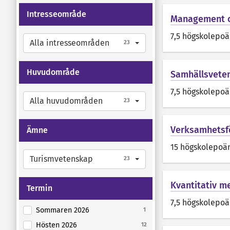
Intresseområde
Management o
7,5 högskolepo
Alla intresseområden
23
Huvudområde
Samhällsvete
7,5 högskolepo
Alla huvudområden
23
Verksamhetsfö
Ämne
15 högskolepoä
Turismvetenskap
23
Kvantitativ m
Termin
7,5 högskolepo
Sommaren 2026
1
Hösten 2026
12