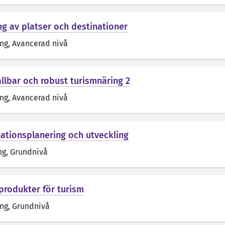
g av platser och destinationer
äng
, Avancerad nivå
llbar och robust turismnäring 2
äng
, Avancerad nivå
nationsplanering och utveckling
ng
, Grundnivå
produkter för turism
äng
, Grundnivå