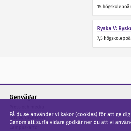
15 högskolepoä
Ryska V: Ryska
7,5 högskolepo
Genvägar
Press och media
På du.se använder vi kakor (cookies) för att ge d
Kris och säkerhet
Genom att surfa vidare godkänner du att vi använ
Campuskartor