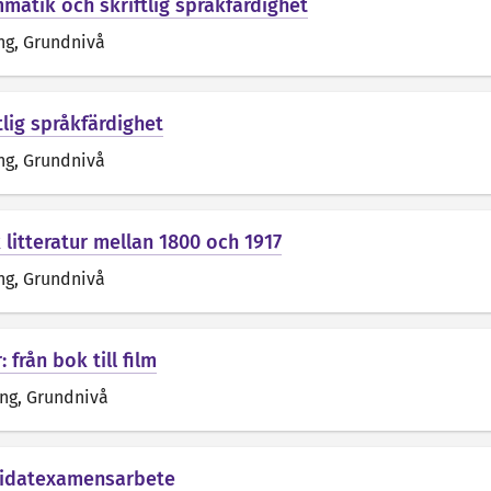
matik och skriftlig språkfärdighet
ng
, Grundnivå
tlig språkfärdighet
ng
, Grundnivå
k litteratur mellan 1800 och 1917
ng
, Grundnivå
: från bok till film
äng
, Grundnivå
didatexamensarbete