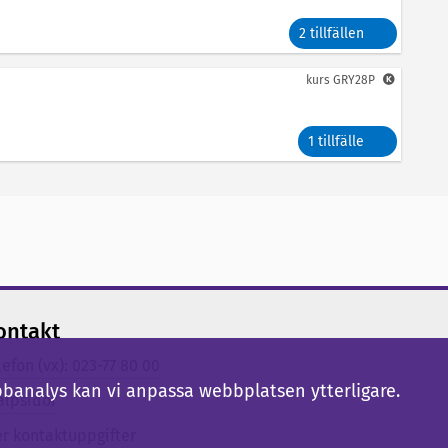
2 tillfällen
kurs
GRY28P
1 tillfälle
ontakt
lefon (vx): 023-77 80 00
bbanalys kan vi anpassa webbplatsen ytterligare.
älpsidor
er kontaktuppgifter