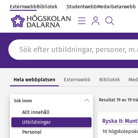
Externwebb
Bibliotek
Studentwebb
Medarbetarwebb
Hela webbplatsen
Externwebb
Bibliotek
Med
Sök
Resultat 19 av 19 tr
Sök inom
Allt innehåll
Ryska II: Munt
Utbildningar
10 högskolepoä
Personal