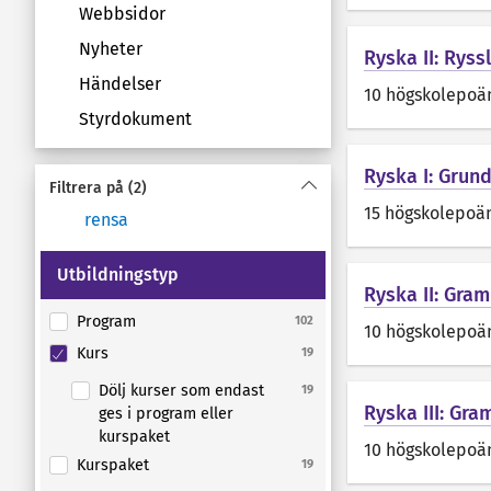
Webbsidor
Nyheter
Ryska II: Ryss
Händelser
10 högskolepoä
Styrdokument
Ryska I: Grun
Filtrera på
(2)
15 högskolepoä
rensa
Utbildningstyp
Ryska II: Gram
Program
102
10 högskolepoä
Kurs
19
Dölj kurser som endast
19
Ryska III: Gra
ges i program eller
kurspaket
10 högskolepoä
Kurspaket
19