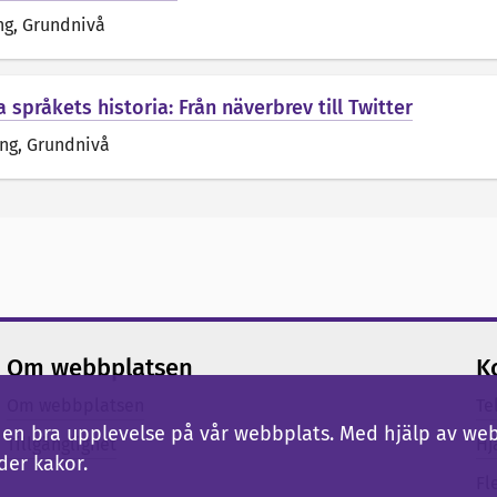
ng
, Grundnivå
 språkets historia: Från näverbrev till Twitter
äng
, Grundnivå
Om webbplatsen
K
Om webbplatsen
Te
ig en bra upplevelse på vår webbplats. Med hjälp av we
Tillgänglighet
Hj
der kakor.
Fl