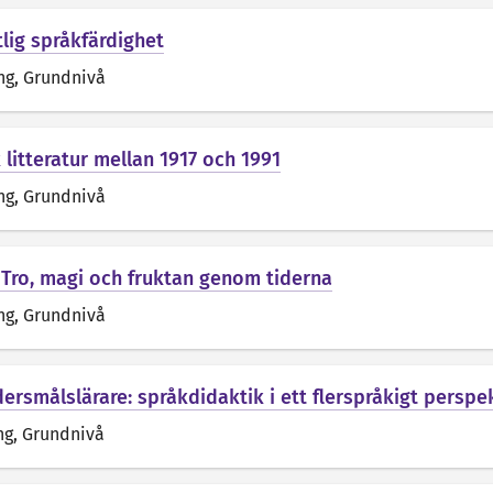
lig språkfärdighet
ng
, Grundnivå
 litteratur mellan 1917 och 1991
ng
, Grundnivå
: Tro, magi och fruktan genom tiderna
ng
, Grundnivå
ersmålslärare: språkdidaktik i ett flerspråkigt perspe
ng
, Grundnivå