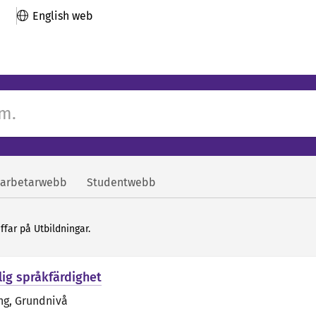
English web
arbetarwebb
Studentwebb
äffar på Utbildningar.
lig språkfärdighet
ng
, Grundnivå