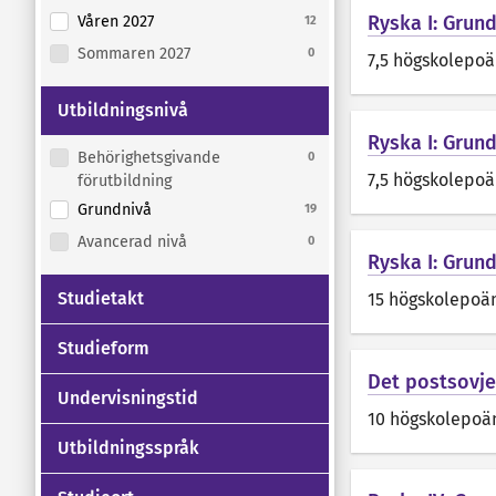
Ryska I: Grun
Våren 2027
12
Sommaren 2027
0
7,5 högskolepo
Utbildningsnivå
Ryska I: Grun
Behörighetsgivande
0
7,5 högskolepo
förutbildning
Grundnivå
19
Avancerad nivå
0
Ryska I: Grun
Studietakt
15 högskolepoä
Studieform
Det postsovje
Undervisningstid
10 högskolepoä
Utbildningsspråk