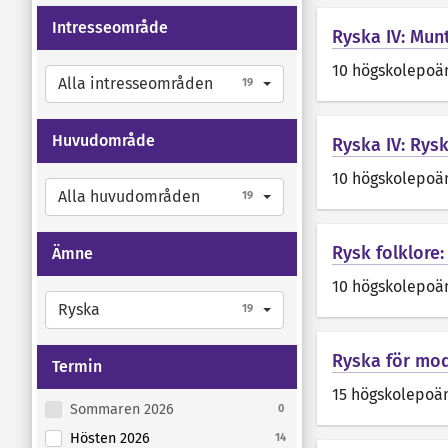
Intresseområde
Ryska IV: Munt
10 högskolepoä
Alla intresseområden
19
Huvudområde
Ryska IV: Rysk
10 högskolepoä
Alla huvudområden
19
Rysk folklore
Ämne
10 högskolepoä
Ryska
19
Ryska för mod
Termin
15 högskolepoä
Sommaren 2026
0
Hösten 2026
14