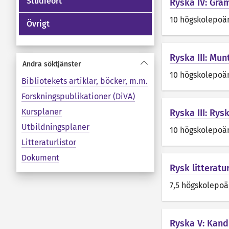
Studieort
Ryska IV: Gram
10 högskolepoä
Övrigt
Ryska III: Mun
Andra söktjänster
10 högskolepoä
Bibliotekets artiklar, böcker, m.m.
Forskningspublikationer (DiVA)
Kursplaner
Ryska III: Rys
Utbildningsplaner
10 högskolepoä
Litteraturlistor
Dokument
Rysk litteratur
7,5 högskolepo
Ryska V: Kan