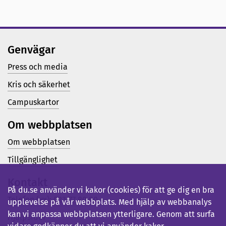
Genvägar
Press och media
Kris och säkerhet
Campuskartor
Om webbplatsen
Om webbplatsen
Tillgänglighet
Kontakt
På du.se använder vi kakor (cookies) för att ge dig en bra
Telefon (vx): 023-77 80 00
upplevelse på vår webbplats. Med hjälp av webbanalys
kan vi anpassa webbplatsen ytterligare. Genom att surfa
Hjälpsidor