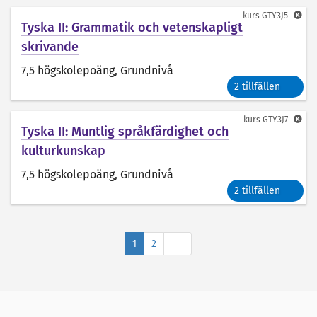
kurs
GTY3J5
Tyska II: Grammatik och vetenskapligt
skrivande
7,5 högskolepoäng
, Grundnivå
2 tillfällen
kurs
GTY3J7
Tyska II: Muntlig språkfärdighet och
kulturkunskap
7,5 högskolepoäng
, Grundnivå
2 tillfällen
Nästa
1
2