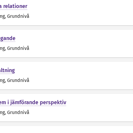
a relationer
äng
, Grundnivå
tagande
äng
, Grundnivå
altning
äng
, Grundnivå
tem i jämförande perspektiv
äng
, Grundnivå