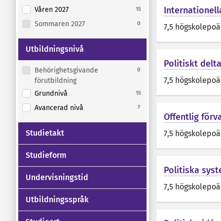
Internationell
Våren 2027
15
Sommaren 2027
0
7,5 högskolepo
Utbildningsnivå
Politiskt del
Behörighetsgivande
0
7,5 högskolepo
förutbildning
Grundnivå
15
Avancerad nivå
7
Offentlig förv
Studietakt
7,5 högskolepo
Studieform
Politiska sys
Undervisningstid
7,5 högskolepo
Utbildningsspråk