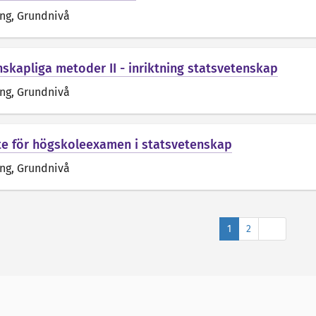
äng
, Grundnivå
skapliga metoder II - inriktning statsvetenskap
äng
, Grundnivå
e för högskoleexamen i statsvetenskap
äng
, Grundnivå
Nästa
1
2