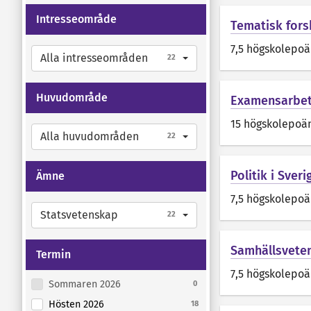
Intresseområde
Tematisk fors
7,5 högskolepo
Alla intresseområden
22
Huvudområde
Examensarbet
15 högskolepoä
Alla huvudområden
22
Politik i Sver
Ämne
7,5 högskolepo
Statsvetenskap
22
Samhällsveten
Termin
7,5 högskolepo
Sommaren 2026
0
Hösten 2026
18