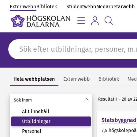
Externwebb
Bibliotek
Studentwebb
Medarbetarwebb
Hela webbplatsen
Externwebb
Bibliotek
Med
Sök
Resultat 1 - 20 av 22
Sök inom
Allt innehåll
Statsbyggnad
Utbildningar
7,5 högskolepo
Personal