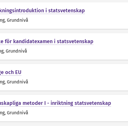
kningsintroduktion i statsvetenskap
äng
, Grundnivå
e för kandidatexamen i statsvetenskap
ng
, Grundnivå
ige och EU
äng
, Grundnivå
skapliga metoder I - inriktning statsvetenskap
äng
, Grundnivå