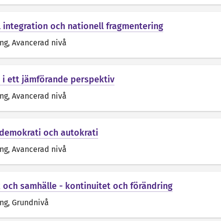
 integration och nationell fragmentering
äng
, Avancerad nivå
r i ett jämförande perspektiv
äng
, Avancerad nivå
l demokrati och autokrati
äng
, Avancerad nivå
k och samhälle - kontinuitet och förändring
äng
, Grundnivå