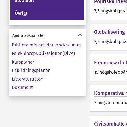
Studieort
Politiska idée
7,5 högskolepo
Övrigt
Globalisering
Andra söktjänster
7,5 högskolepo
Bibliotekets artiklar, böcker, m.m.
Forskningspublikationer (DiVA)
Kursplaner
Examensarbet
Utbildningsplaner
15 högskolepoä
Litteraturlistor
Dokument
Komparativa m
7 högskolepoän
Civilsamhälle