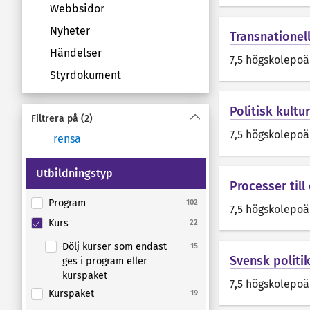
Webbsidor
Nyheter
Transnationell
Händelser
7,5 högskolepo
Styrdokument
Politisk kultu
Filtrera på
(2)
7,5 högskolepo
rensa
Utbildningstyp
Processer til
Program
102
7,5 högskolepo
Kurs
22
Dölj kurser som endast
15
Svensk politi
ges i program eller
kurspaket
7,5 högskolepo
Kurspaket
19