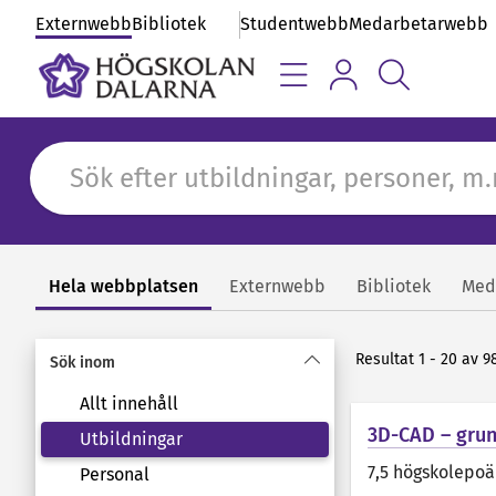
Externwebb
Bibliotek
Studentwebb
Medarbetarwebb
Hela webbplatsen
Externwebb
Bibliotek
Med
Sök
Resultat 1 - 20 av 9
Sök inom
Allt innehåll
3D-CAD – gru
Utbildningar
7,5 högskolepo
Personal