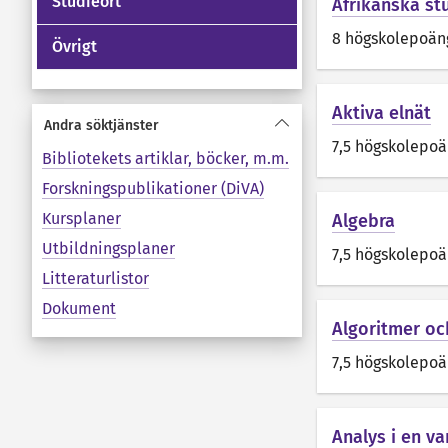
Studieort
Afrikanska st
8 högskolepoän
Övrigt
Aktiva elnät
Andra söktjänster
7,5 högskolepo
Bibliotekets artiklar, böcker, m.m.
Forskningspublikationer (DiVA)
Kursplaner
Algebra
Utbildningsplaner
7,5 högskolepo
Litteraturlistor
Dokument
Algoritmer o
7,5 högskolepo
Analys i en va