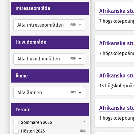
Intresseområde
Afrikanska st
7 högskolepoän
Alla intresseområden
989
Huvudområde
Afrikanska stu
7 högskolepoän
Alla huvudområden
989
Afrikanska st
Ämne
15 högskolepoä
Alla ämnen
989
Afrikanska st
Termin
1 högskolepoän
Sommaren 2026
7
Hösten 2026
666