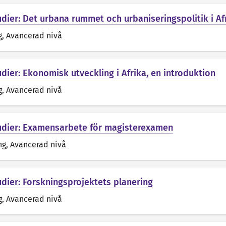
udier: Det urbana rummet och urbaniseringspolitik i A
g
, Avancerad nivå
dier: Ekonomisk utveckling i Afrika, en introduktion
g
, Avancerad nivå
udier: Examensarbete för magisterexamen
ng
, Avancerad nivå
udier: Forskningsprojektets planering
g
, Avancerad nivå