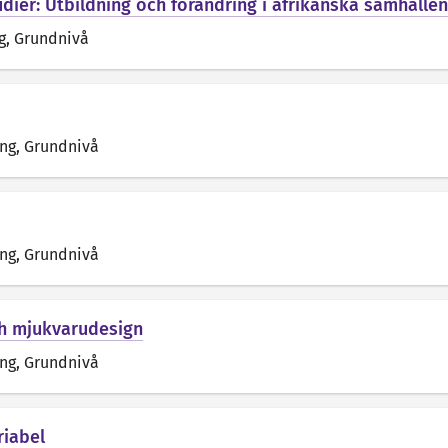
udier: Utbildning och förändring i afrikanska samhällen
g
, Grundnivå
äng
, Grundnivå
äng
, Grundnivå
ch mjukvarudesign
äng
, Grundnivå
riabel