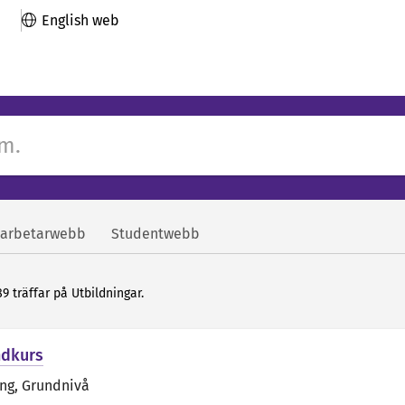
English web
arbetarwebb
Studentwebb
89 träffar på Utbildningar.
ndkurs
äng
, Grundnivå