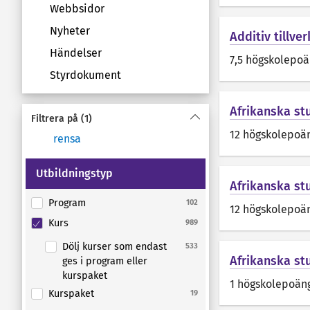
Webbsidor
Nyheter
Additiv tillve
Händelser
7,5 högskolepo
Styrdokument
Afrikanska stu
Filtrera på
(1)
12 högskolepoä
rensa
Utbildningstyp
Afrikanska stu
Program
102
12 högskolepoä
Kurs
989
Dölj kurser som endast
533
Afrikanska st
ges i program eller
kurspaket
1 högskolepoän
Kurspaket
19