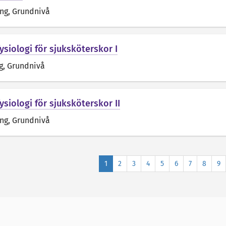
äng
, Grundnivå
ysiologi för sjuksköterskor I
g
, Grundnivå
siologi för sjuksköterskor II
äng
, Grundnivå
1
2
3
4
5
6
7
8
9