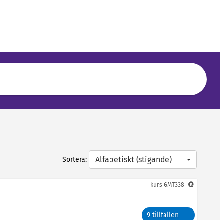
Alfabetiskt (stigande)
Sortera:
kurs
GMT338
9 tillfällen