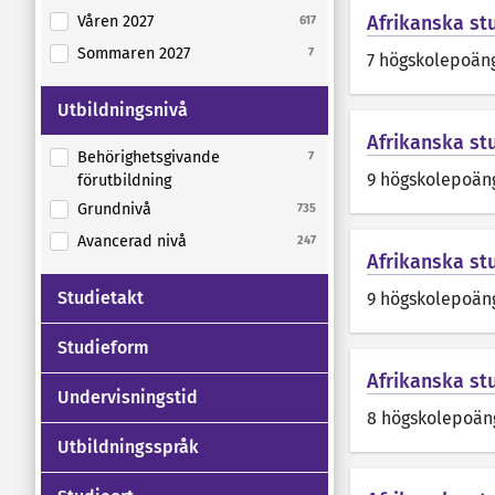
Afrikanska stu
Våren 2027
617
Sommaren 2027
7
7 högskolepoän
Utbildningsnivå
Afrikanska stu
Behörighetsgivande
7
9 högskolepoän
förutbildning
Grundnivå
735
Avancerad nivå
247
Afrikanska stu
Studietakt
9 högskolepoän
Studieform
Afrikanska st
Undervisningstid
8 högskolepoän
Utbildningsspråk