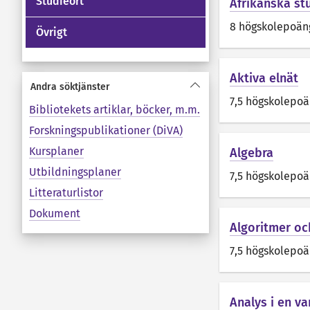
Studieort
Afrikanska st
8 högskolepoän
Övrigt
Aktiva elnät
Andra söktjänster
7,5 högskolepo
Bibliotekets artiklar, böcker, m.m.
Forskningspublikationer (DiVA)
Kursplaner
Algebra
Utbildningsplaner
7,5 högskolepo
Litteraturlistor
Dokument
Algoritmer o
7,5 högskolepo
Analys i en va