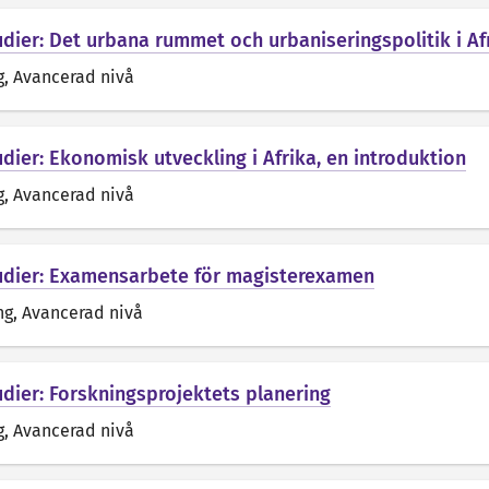
udier: Det urbana rummet och urbaniseringspolitik i A
g
, Avancerad nivå
dier: Ekonomisk utveckling i Afrika, en introduktion
g
, Avancerad nivå
udier: Examensarbete för magisterexamen
ng
, Avancerad nivå
udier: Forskningsprojektets planering
g
, Avancerad nivå