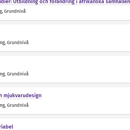
udier: Utbildning och förändring i afrikanska samhällen
g
, Grundnivå
äng
, Grundnivå
äng
, Grundnivå
ch mjukvarudesign
äng
, Grundnivå
riabel