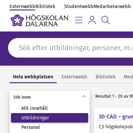
Externwebb
Bibliotek
Studentwebb
Medarbetarwebb
Hela webbplatsen
Externwebb
Bibliotek
Med
Sök
Resultat 1 - 20 av 9
Sök inom
Allt innehåll
3D-CAD – gru
Utbildningar
7,5 högskolepo
Personal