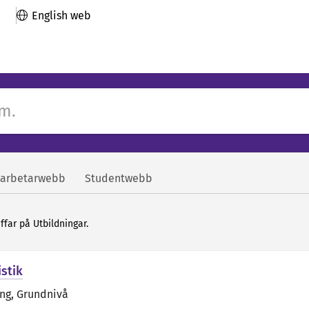
English web
arbetarwebb
Studentwebb
äffar på Utbildningar.
istik
äng
, Grundnivå