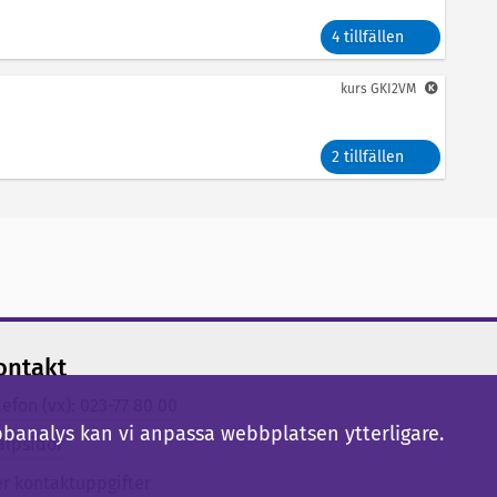
4 tillfällen
kurs
GKI2VM
2 tillfällen
ontakt
lefon (vx): 023-77 80 00
bbanalys kan vi anpassa webbplatsen ytterligare.
älpsidor
er kontaktuppgifter