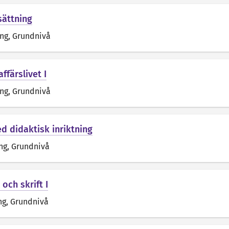
sättning
äng
, Grundnivå
ffärslivet I
äng
, Grundnivå
d didaktisk inriktning
ng
, Grundnivå
 och skrift I
ng
, Grundnivå