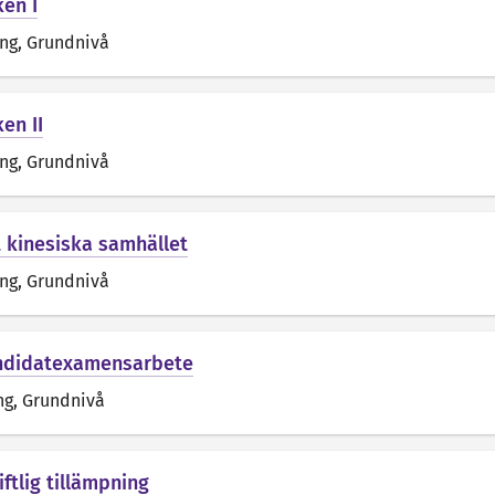
ken I
äng
, Grundnivå
en II
äng
, Grundnivå
t kinesiska samhället
äng
, Grundnivå
andidatexamensarbete
ng
, Grundnivå
iftlig tillämpning