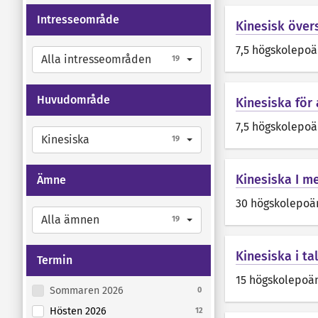
Intresseområde
Kinesisk över
7,5 högskolepo
Alla intresseområden
19
Huvudområde
Kinesiska för a
7,5 högskolepo
Kinesiska
19
Kinesiska I me
Ämne
30 högskolepoä
Alla ämnen
19
Kinesiska i tal
Termin
15 högskolepoä
Sommaren 2026
0
Hösten 2026
12