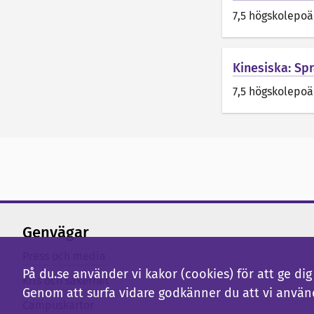
7,5 högskolepo
Kinesiska: Sp
7,5 högskolepo
Genvägar
Press och media
På du.se använder vi kakor (cookies) för att ge d
Kris och säkerhet
Genom att surfa vidare godkänner du att vi använ
Campuskartor