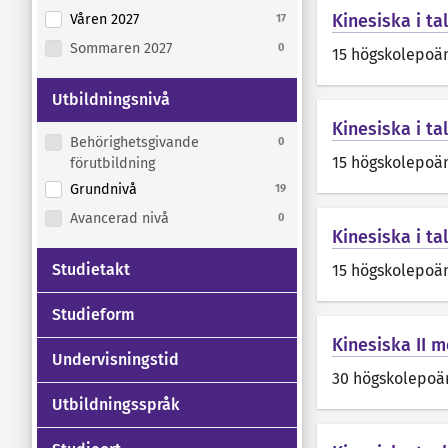
Kinesiska i tal
Våren 2027
17
Sommaren 2027
0
15 högskolepoä
Utbildningsnivå
Kinesiska i tal
Behörighetsgivande
0
15 högskolepoä
förutbildning
Grundnivå
19
Avancerad nivå
0
Kinesiska i tal
Studietakt
15 högskolepoä
Studieform
Kinesiska II m
Undervisningstid
30 högskolepoä
Utbildningsspråk