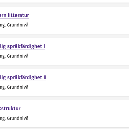
rn litteratur
äng
, Grundnivå
ig språkfärdighet I
äng
, Grundnivå
ig språkfärdighet II
äng
, Grundnivå
kstruktur
äng
, Grundnivå