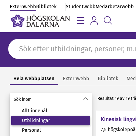
Externwebb
Bibliotek
Studentwebb
Medarbetarwebb
Hela webbplatsen
Externwebb
Bibliotek
Med
Sök
Resultat 19 av 19 tr
Sök inom
Allt innehåll
Kinesisk lingv
Utbildningar
7,5 högskolepo
Personal