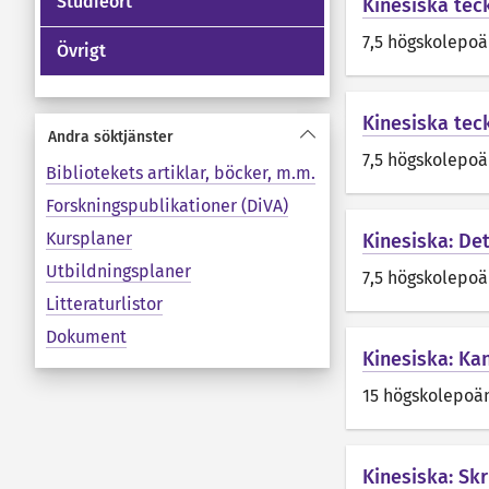
Studieort
Kinesiska tec
7,5 högskolepo
Övrigt
Kinesiska teck
Andra söktjänster
7,5 högskolepo
Bibliotekets artiklar, böcker, m.m.
Forskningspublikationer (DiVA)
Kursplaner
Kinesiska: De
Utbildningsplaner
7,5 högskolepo
Litteraturlistor
Dokument
Kinesiska: K
15 högskolepoä
Kinesiska: Skr