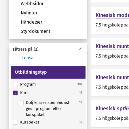
Webbsidor
Nyheter
Kinesisk mode
Händelser
7,5 högskolepo
Styrdokument
Kinesisk muntl
Filtrera på
(2)
7,5 högskolepo
rensa
Utbildningstyp
Kinesisk muntl
Program
102
7,5 högskolepo
Kurs
19
Dölj kurser som endast
19
Kinesisk språ
ges i program eller
kurspaket
7,5 högskolepo
Kurspaket
19