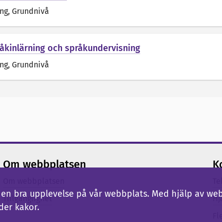
äng
, Grundnivå
råkinlärning och språkundervisning
äng
, Grundnivå
Om webbplatsen
K
Om webbplatsen
Te
ig en bra upplevelse på vår webbplats. Med hjälp av we
Tillgänglighet
Hj
der kakor.
Fl