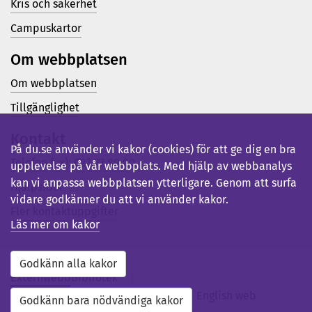
Kris och säkerhet
Campuskartor
Om webbplatsen
Om webbplatsen
Tillgänglighet
Kontakt
På du.se använder vi kakor (cookies) för att ge dig en bra
Telefon (vx): 023-77 80 00
upplevelse på vår webbplats. Med hjälp av webbanalys
kan vi anpassa webbplatsen ytterligare. Genom att surfa
Hjälpsidor
vidare godkänner du att vi använder kakor.
Fler kontaktuppgifter
Läs mer om kakor
Godkänn alla kakor
Externwebb
Bibliotek
Studentwebb
Medarbetarwebb
English web
Godkänn bara nödvändiga kakor