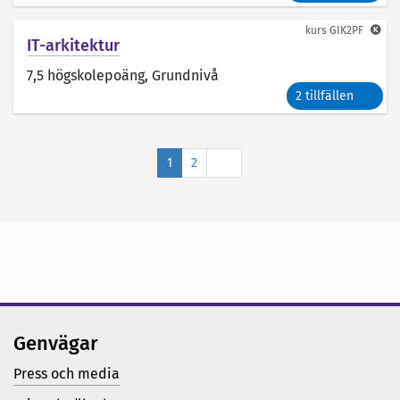
kurs
GIK2PF
IT-arkitektur
7,5 högskolepoäng
, Grundnivå
2 tillfällen
Nästa
1
2
Genvägar
Press och media