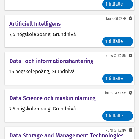
1 tillfälle
kurs
GIK2FB
Artificiell Intelligens
7,5 högskolepoäng
, Grundnivå
1 tillfälle
kurs
GIK2UK
Data- och informationshantering
15 högskolepoäng
, Grundnivå
1 tillfälle
kurs
GIK2KM
Data Science och maskininlärning
7,5 högskolepoäng
, Grundnivå
1 tillfälle
kurs
GIK2NV
Data Storage and Management Technologies