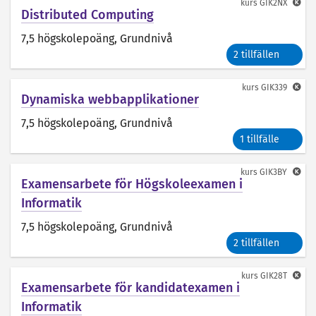
kurs
GIK2NX
Distributed Computing
7,5 högskolepoäng
, Grundnivå
2 tillfällen
kurs
GIK339
Dynamiska webbapplikationer
7,5 högskolepoäng
, Grundnivå
1 tillfälle
kurs
GIK3BY
Examensarbete för Högskoleexamen i
Informatik
7,5 högskolepoäng
, Grundnivå
2 tillfällen
kurs
GIK28T
Examensarbete för kandidatexamen i
Informatik