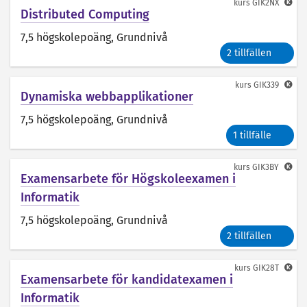
kurs
GIK2NX
Distributed Computing
7,5 högskolepoäng
, Grundnivå
2 tillfällen
kurs
GIK339
Dynamiska webbapplikationer
7,5 högskolepoäng
, Grundnivå
1 tillfälle
kurs
GIK3BY
Examensarbete för Högskoleexamen i
Informatik
7,5 högskolepoäng
, Grundnivå
2 tillfällen
kurs
GIK28T
Examensarbete för kandidatexamen i
Informatik