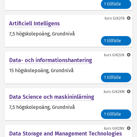
1 tillfälle
kurs
GIK2FB
Artificiell Intelligens
7,5 högskolepoäng
, Grundnivå
1 tillfälle
kurs
GIK2UK
Data- och informationshantering
15 högskolepoäng
, Grundnivå
1 tillfälle
kurs
GIK2KM
Data Science och maskininlärning
7,5 högskolepoäng
, Grundnivå
1 tillfälle
kurs
GIK2NV
Data Storage and Management Technologies