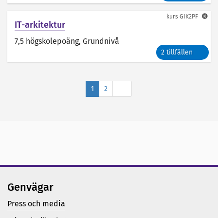
kurs
GIK2PF
IT-arkitektur
7,5 högskolepoäng
, Grundnivå
2 tillfällen
Nästa
1
2
Genvägar
Press och media