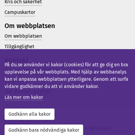
Kris och säkerhet
Campuskartor
Om webbplatsen
Om webbplatsen
Tillgänglighet
Kontakt
På du.se använder vi kakor (cookies) för att ge dig en bra
Telefon (vx): 023-77 80 00
upplevelse på vår webbplats. Med hjälp av webbanalys
kan vi anpassa webbplatsen ytterligare. Genom att surfa
Hjälpsidor
vidare godkänner du att vi använder kakor.
Fler kontaktuppgifter
Läs mer om kakor
Godkänn alla kakor
Externwebb
Bibliotek
Studentwebb
Medarbetarwebb
English web
Godkänn bara nödvändiga kakor