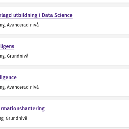
rlagd utbildning i Data Science
äng
, Avancerad nivå
lligens
äng
, Grundnivå
ligence
äng
, Avancerad nivå
ormationshantering
ng
, Grundnivå