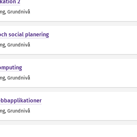
ation 2
äng
, Grundnivå
ch social planering
äng
, Grundnivå
Computing
äng
, Grundnivå
bbapplikationer
äng
, Grundnivå