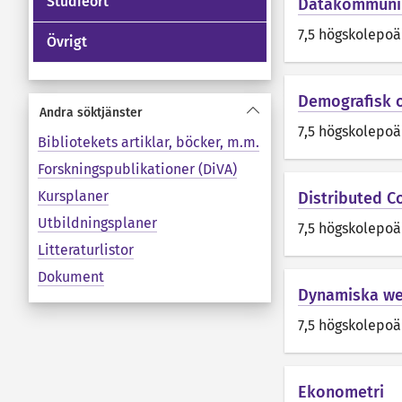
Studieort
Datakommunik
7,5 högskolepo
Övrigt
Demografisk o
Andra söktjänster
7,5 högskolepo
Bibliotekets artiklar, böcker, m.m.
Forskningspublikationer (DiVA)
Kursplaner
Distributed 
Utbildningsplaner
7,5 högskolepo
Litteraturlistor
Dokument
Dynamiska we
7,5 högskolepo
Ekonometri