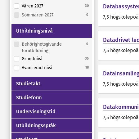
Databassyst
Våren 2027
30
Sommaren 2027
0
7,5 högskolepo
Utbildningsnivå
Datadrivet le
Behörighetsgivande
0
7,5 högskolepo
förutbildning
Grundnivå
35
Avancerad nivå
18
Datainsamling
Studietakt
7,5 högskolepo
Studieform
Datakommunik
Undervisningstid
7,5 högskolepo
Utbildningsspråk