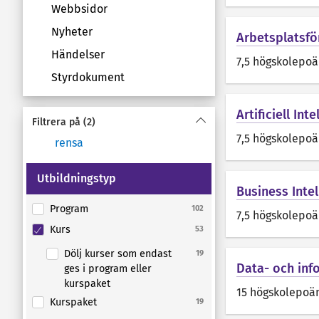
Webbsidor
Nyheter
Arbetsplatsfö
Händelser
7,5 högskolepo
Styrdokument
Artificiell Inte
Filtrera på
(2)
7,5 högskolepo
rensa
Utbildningstyp
Business Intel
Program
102
7,5 högskolepo
Kurs
53
Dölj kurser som endast
19
Data- och inf
ges i program eller
kurspaket
15 högskolepoä
Kurspaket
19