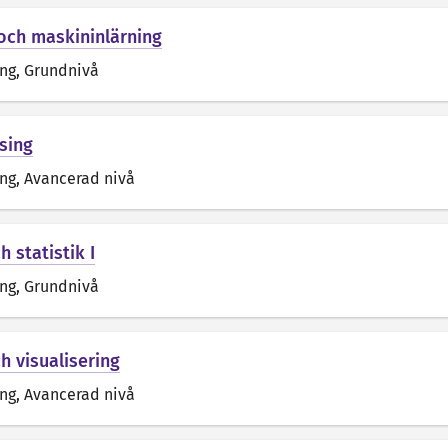
och maskininlärning
äng
, Grundnivå
sing
äng
, Avancerad nivå
 statistik I
äng
, Grundnivå
h visualisering
äng
, Avancerad nivå