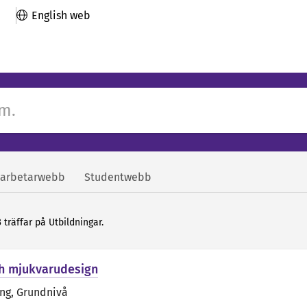
English web
arbetarwebb
Studentwebb
 träffar på Utbildningar.
ch mjukvarudesign
äng
, Grundnivå