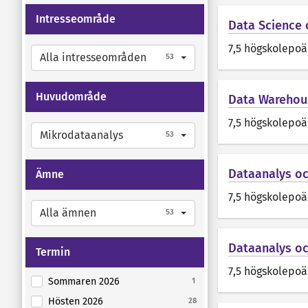
Intresseområde
Data Science 
7,5 högskolepo
Alla intresseområden
53
Huvudområde
Data Warehou
7,5 högskolepo
Mikrodataanalys
53
Dataanalys och
Ämne
7,5 högskolepo
Alla ämnen
53
Dataanalys oc
Termin
7,5 högskolepo
Sommaren 2026
1
Hösten 2026
28