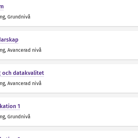
em
äng
, Grundnivå
darskap
äng
, Avancerad nivå
 och datakvalitet
äng
, Avancerad nivå
ation 1
äng
, Grundnivå