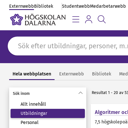
Externwebb
Bibliotek
Studentwebb
Medarbetarwebb
Hela webbplatsen
Externwebb
Bibliotek
Med
Sök
Resultat 1 - 20 av 53
Sök inom
Allt innehåll
Algoritmer o
Utbildningar
7,5 högskolepo
Personal