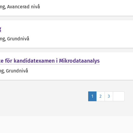
äng
, Avancerad nivå
g
äng
, Grundnivå
e för kandidatexamen i Mikrodataanalys
ng
, Grundnivå
Nästa
1
2
3