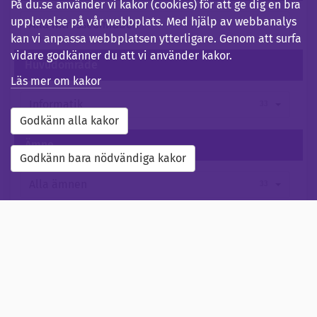
På du.se använder vi kakor (cookies) för att ge dig en bra
upplevelse på vår webbplats. Med hjälp av webbanalys
Alla intresseområden
33
kan vi anpassa webbplatsen ytterligare. Genom att surfa
vidare godkänner du att vi använder kakor.
Huvudområde
Läs mer om kakor
Informatik
33
Godkänn alla kakor
Ämne
Godkänn bara nödvändiga kakor
Alla ämnen
33
Termin
Sommaren 2026
0
Hösten 2026
20
Våren 2027
17
Sommaren 2027
0