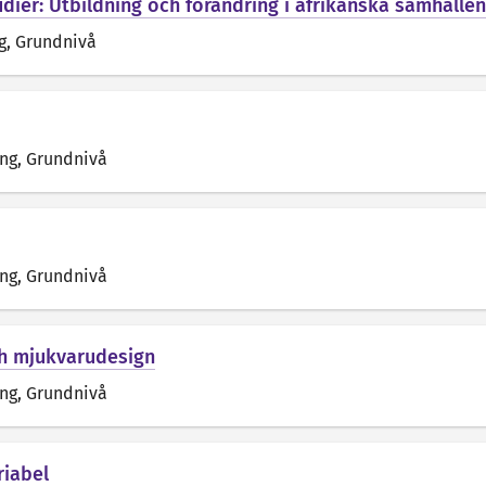
udier: Utbildning och förändring i afrikanska samhällen
g
, Grundnivå
äng
, Grundnivå
äng
, Grundnivå
ch mjukvarudesign
äng
, Grundnivå
riabel