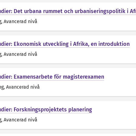
udier: Det urbana rummet och urbaniseringspolitik i A
g
, Avancerad nivå
dier: Ekonomisk utveckling i Afrika, en introduktion
g
, Avancerad nivå
udier: Examensarbete för magisterexamen
ng
, Avancerad nivå
udier: Forskningsprojektets planering
g
, Avancerad nivå