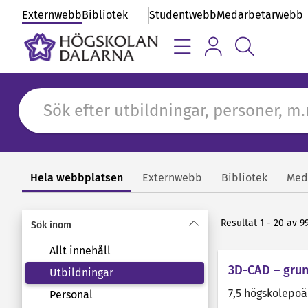
Externwebb
Bibliotek
Studentwebb
Medarbetarwebb
Hela webbplatsen
Externwebb
Bibliotek
Med
Sök
Resultat 1 - 20 av 9
Sök inom
Allt innehåll
3D-CAD – gru
Utbildningar
7,5 högskolepo
Personal