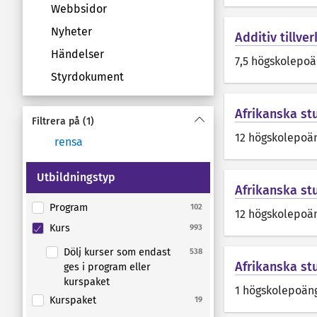
Webbsidor
Nyheter
Additiv tillve
Händelser
7,5 högskolepo
Styrdokument
Afrikanska stu
Filtrera på
(1)
12 högskolepoä
rensa
Utbildningstyp
Afrikanska stu
Program
102
12 högskolepoä
Kurs
993
Dölj kurser som endast
538
Afrikanska st
ges i program eller
kurspaket
1 högskolepoän
Kurspaket
19