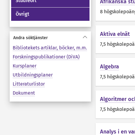
Studieort
Afrikanska st
8 högskolepoän
Övrigt
Aktiva elnät
Andra söktjänster
7,5 högskolepo
Bibliotekets artiklar, böcker, m.m.
Forskningspublikationer (DiVA)
Kursplaner
Algebra
Utbildningsplaner
7,5 högskolepo
Litteraturlistor
Dokument
Algoritmer o
7,5 högskolepo
Analys i en va