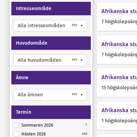
Intresseområde
Afrikanska st
7 högskolepoän
Alla intresseområden
993
Huvudområde
Afrikanska stu
7 högskolepoän
Alla huvudområden
993
Afrikanska st
Ämne
15 högskolepoä
Alla ämnen
993
Afrikanska st
Termin
1 högskolepoän
Sommaren 2026
7
Hösten 2026
666