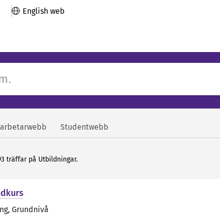
English web
arbetarwebb
Studentwebb
93 träffar på Utbildningar.
ndkurs
äng
, Grundnivå