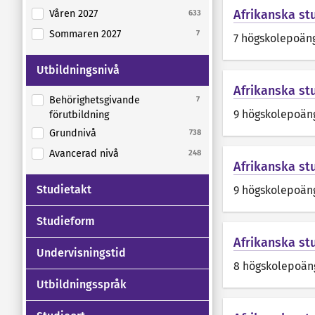
Afrikanska stu
Våren 2027
633
Sommaren 2027
7
7 högskolepoän
Utbildningsnivå
Afrikanska stu
Behörighetsgivande
7
9 högskolepoän
förutbildning
Grundnivå
738
Avancerad nivå
248
Afrikanska stu
Studietakt
9 högskolepoän
Studieform
Afrikanska st
Undervisningstid
8 högskolepoän
Utbildningsspråk