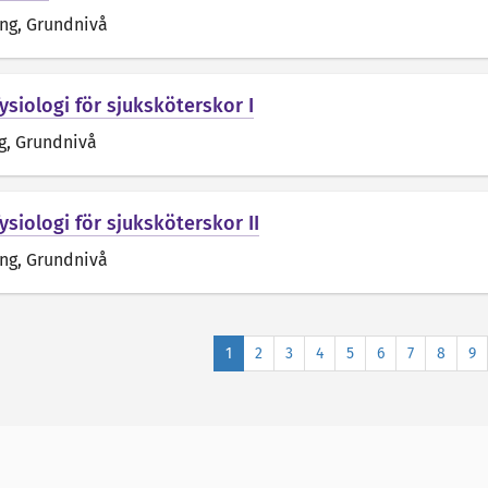
äng
, Grundnivå
ysiologi för sjuksköterskor I
g
, Grundnivå
siologi för sjuksköterskor II
äng
, Grundnivå
1
2
3
4
5
6
7
8
9