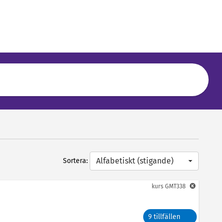
Alfabetiskt (stigande)
Sortera:
kurs
GMT338
9 tillfällen