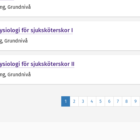
äng
, Grundnivå
ysiologi för sjuksköterskor I
g
, Grundnivå
siologi för sjuksköterskor II
äng
, Grundnivå
1
2
3
4
5
6
7
8
9