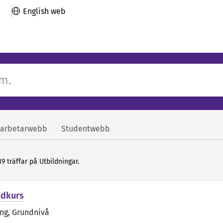
English web
arbetarwebb
Studentwebb
89 träffar på Utbildningar.
ndkurs
äng
, Grundnivå