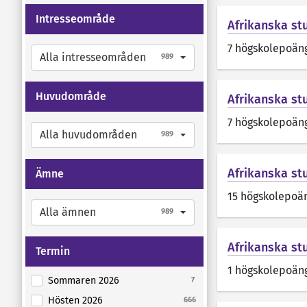
Intresseområde
Afrikanska st
7 högskolepoän
Alla intresseområden
989
Huvudområde
Afrikanska stu
7 högskolepoän
Alla huvudområden
989
Afrikanska st
Ämne
15 högskolepoä
Alla ämnen
989
Afrikanska st
Termin
1 högskolepoän
Sommaren 2026
7
Hösten 2026
666