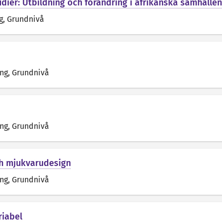
udier: Utbildning och förändring i afrikanska samhällen
g
, Grundnivå
äng
, Grundnivå
äng
, Grundnivå
ch mjukvarudesign
äng
, Grundnivå
riabel