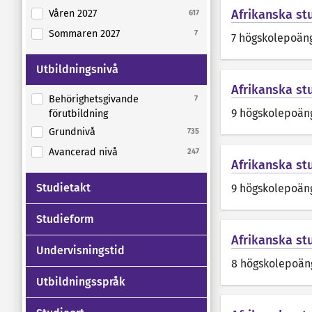
Afrikanska stu
Våren 2027
617
Sommaren 2027
7
7 högskolepoän
Utbildningsnivå
Afrikanska stu
Behörighetsgivande
7
9 högskolepoän
förutbildning
Grundnivå
735
Avancerad nivå
247
Afrikanska stu
Studietakt
9 högskolepoän
Studieform
Afrikanska st
Undervisningstid
8 högskolepoän
Utbildningsspråk