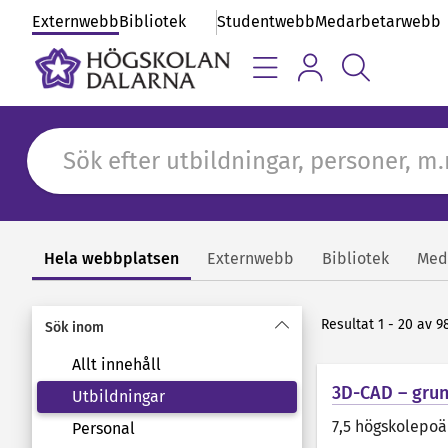
Externwebb
Bibliotek
Studentwebb
Medarbetarwebb
Hela webbplatsen
Externwebb
Bibliotek
Med
Sök
Resultat 1 - 20 av 9
Sök inom
Allt innehåll
3D-CAD – gru
Utbildningar
7,5 högskolepo
Personal