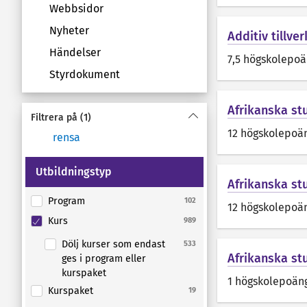
Webbsidor
Nyheter
Additiv tillve
Händelser
7,5 högskolepo
Styrdokument
Afrikanska stu
Filtrera på
(1)
12 högskolepoä
rensa
Utbildningstyp
Afrikanska stu
Program
102
12 högskolepoä
Kurs
989
Dölj kurser som endast
533
Afrikanska st
ges i program eller
kurspaket
1 högskolepoän
Kurspaket
19