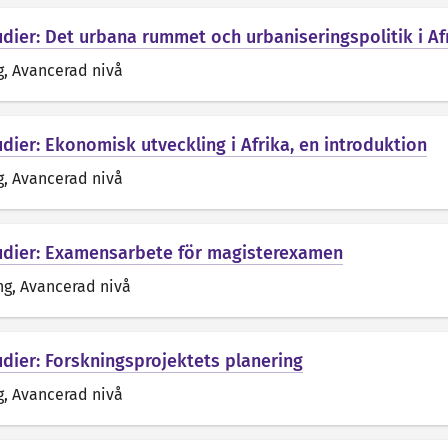
udier: Det urbana rummet och urbaniseringspolitik i A
g
, Avancerad nivå
dier: Ekonomisk utveckling i Afrika, en introduktion
g
, Avancerad nivå
udier: Examensarbete för magisterexamen
ng
, Avancerad nivå
udier: Forskningsprojektets planering
g
, Avancerad nivå