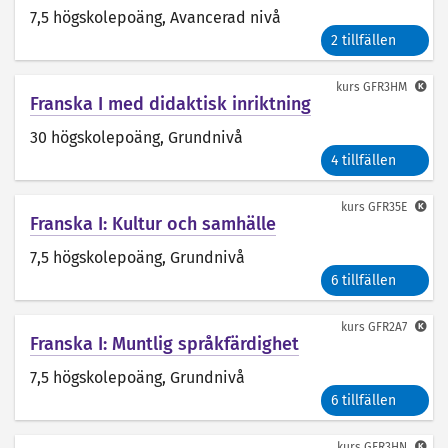
7,5 högskolepoäng
, Avancerad nivå
2 tillfällen
kurs
GFR3HM
Franska I med didaktisk inriktning
30 högskolepoäng
, Grundnivå
4 tillfällen
kurs
GFR35E
Franska I: Kultur och samhälle
7,5 högskolepoäng
, Grundnivå
6 tillfällen
kurs
GFR2A7
Franska I: Muntlig språkfärdighet
7,5 högskolepoäng
, Grundnivå
6 tillfällen
kurs
GFR3HN