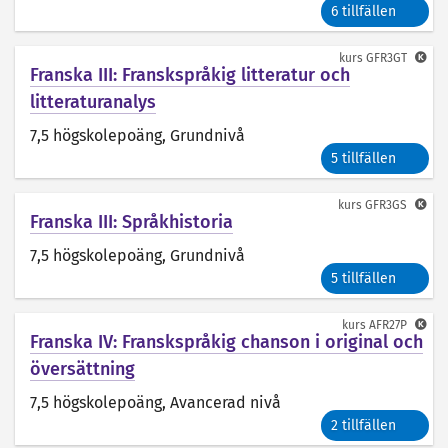
6 tillfällen
kurs
GFR3GT
Franska III: Franskspråkig litteratur och
litteraturanalys
7,5 högskolepoäng
, Grundnivå
5 tillfällen
kurs
GFR3GS
Franska III: Språkhistoria
7,5 högskolepoäng
, Grundnivå
5 tillfällen
kurs
AFR27P
Franska IV: Franskspråkig chanson i original och
översättning
7,5 högskolepoäng
, Avancerad nivå
2 tillfällen