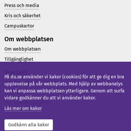
Press och media
Kris och säkerhet
Campuskartor
Om webbplatsen
Om webbplatsen
Tillgänglighet
Kontakt
På du.se använder vi kakor (cookies) för att ge dig en bra
Telefon (vx): 023-77 80 00
upplevelse på vår webbplats. Med hjälp av webbanalys
kan vi anpassa webbplatsen ytterligare. Genom att surfa
Hjälpsidor
vidare godkänner du att vi använder kakor.
Fler kontaktuppgifter
Läs mer om kakor
Godkänn alla kakor
Externwebb
Bibliotek