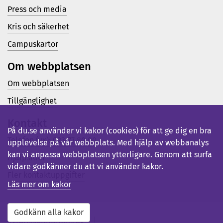
Press och media
Kris och säkerhet
Campuskartor
Om webbplatsen
Om webbplatsen
Tillgänglighet
Kontakt
På du.se använder vi kakor (cookies) för att ge dig en bra
Telefon (vx): 023-77 80 00
upplevelse på vår webbplats. Med hjälp av webbanalys
kan vi anpassa webbplatsen ytterligare. Genom att surfa
Hjälpsidor
vidare godkänner du att vi använder kakor.
Fler kontaktuppgifter
Läs mer om kakor
Godkänn alla kakor
Externwebb
Bibliotek