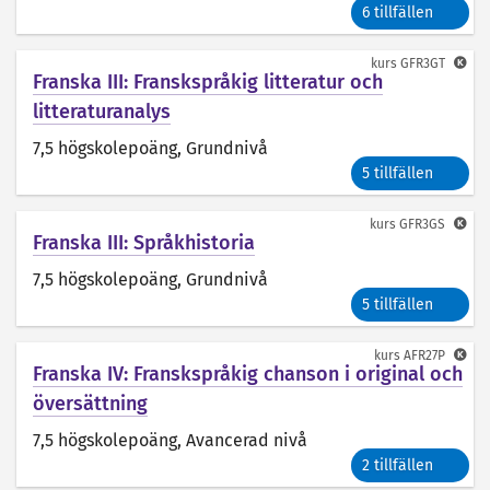
6 tillfällen
kurs
GFR3GT
Franska III: Franskspråkig litteratur och
litteraturanalys
7,5 högskolepoäng
, Grundnivå
5 tillfällen
kurs
GFR3GS
Franska III: Språkhistoria
7,5 högskolepoäng
, Grundnivå
5 tillfällen
kurs
AFR27P
Franska IV: Franskspråkig chanson i original och
översättning
7,5 högskolepoäng
, Avancerad nivå
2 tillfällen