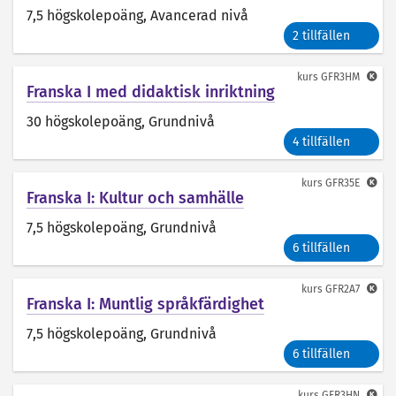
7,5 högskolepoäng
, Avancerad nivå
2 tillfällen
kurs
GFR3HM
Franska I med didaktisk inriktning
30 högskolepoäng
, Grundnivå
4 tillfällen
kurs
GFR35E
Franska I: Kultur och samhälle
7,5 högskolepoäng
, Grundnivå
6 tillfällen
kurs
GFR2A7
Franska I: Muntlig språkfärdighet
7,5 högskolepoäng
, Grundnivå
6 tillfällen
kurs
GFR3HN