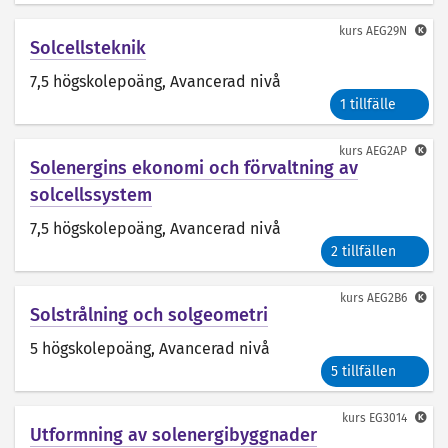
kurs
AEG29N
Solcellsteknik
7,5 högskolepoäng
, Avancerad nivå
1 tillfälle
kurs
AEG2AP
Solenergins ekonomi och förvaltning av
solcellssystem
7,5 högskolepoäng
, Avancerad nivå
2 tillfällen
kurs
AEG2B6
Solstrålning och solgeometri
5 högskolepoäng
, Avancerad nivå
5 tillfällen
kurs
EG3014
Utformning av solenergibyggnader