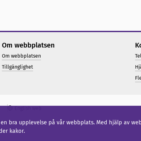
Om webbplatsen
K
Om webbplatsen
Te
Tillgänglighet
Hj
Fl
English web
ig en bra upplevelse på vår webbplats. Med hjälp av we
der kakor.