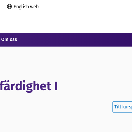
English web
Om oss
färdighet I
Till kur