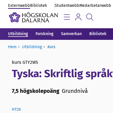
Externwebb
Bibliotek
Studentwebb
Medarbetarwebb
Utbildning
Forskning
Samverkan
Bibliotek
Hem
Utbildning
Kurs
kurs
GTY2W5
Tyska: Skriftlig språk
7,5 högskolepoäng
Grundnivå
HT26