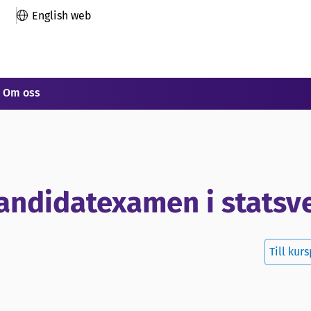
English web
Om oss
andidatexamen i statsv
Till kur