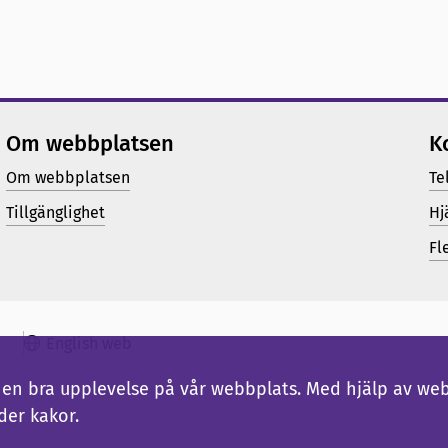
Om webbplatsen
K
Om webbplatsen
Te
Tillgänglighet
Hj
Fl
English web
ig en bra upplevelse på vår webbplats. Med hjälp av we
der kakor.