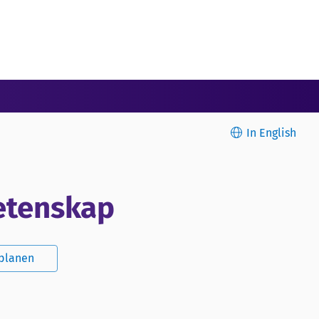
In English
etenskap
splanen