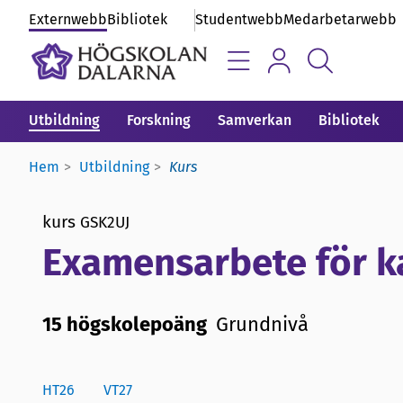
Externwebb
Bibliotek
Studentwebb
Medarbetarwebb
Utbildning
Forskning
Samverkan
Bibliotek
Hem
Utbildning
Kurs
kurs
GSK2UJ
Examensarbete för k
15 högskolepoäng
Grundnivå
HT26
VT27